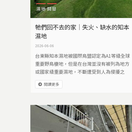
濕地
開發
牠們回不去的家｜失火、缺水的知本
濕地
2026-06-06
台東縣知本濕地被國際鳥盟認定為A1等級全球
重要野鳥棲地，但是在台灣並沒有被列為地方
或國家級重要濕地，不斷遭受到人為侵擾之
下，導致草澤面積已從過去的30公頃不斷下
閱讀更多
降，今年排水工程完工，水源被切斷，濕地一
片乾涸。加上火災頻繁，2月更發生十年來最
嚴重的大火，燒毀這些生物的家園。 此外，濕
地又面臨規劃264公頃的碳匯園區開發案，環
團、學者和在地居民都相當擔憂知本濕地的未
來。