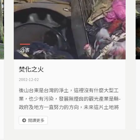
公害
焚化之火
2002-12-02
後山台東是台灣的淨土，這裡沒有什麼大型工
業，也少有污染，發展無煙囪的觀光產業是縣­
政府及地方一直努力的方向，未來這片土地將
豎起兩支焚化爐的煙囪。擔心焚化爐排放「世­
閱讀更多
紀之毒戴奧辛」，以及含有重金屬的灰渣會污
染空氣與土地，威脅身體健康，是每個焚化爐­