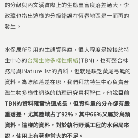
的分級與內文溪實際上的生態豐富度落差過大，李
政璋也指出這樣的分級錯誤在恆春地區是一而再的
發生。
水保局所引用的生態資料庫，很大程度是嫁接於特
生中心的
台灣生物多樣性網絡
(TBN)，也有整合林
務局與iNature list的資料，但就是缺乏黃尾弓蜓的
資料。為瞭解落差在哪，我們拜訪特生中心負責台
灣生物多樣性網絡的助理研究員柯智仁，他說
目前
TBN的資料確實快速成長，但資料量的分布卻有嚴
重落差，尤其陸域占了92%，其中66%又屬於鳥類
資料，這樣的資料，對於執行野溪工程的水保局來
說，使用上有著非常大的不足。