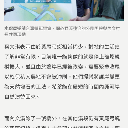
水保局邀請台灣蜻蜓學會、關心野溪整治的公民團體與內文村
長共同現勘
葉文琪表示由於黃尾弓蜓相當稀少，對牠的生活史
了解非常有限，目前唯一能夠做的就是停止破壞規
模擴大，並且由於邊岸已經被改變，需要緊急收尾
以確保私人農地不會被沖刷。他們提議將護岸變更
為天然塊石的工法，希望能在最短的時間內讓河岸
自然演替回來。
而內文溪除了一號橋外，在其他溪段仍有黃尾弓蜓
的觀察記錄，保育人士希望自然演替回來之後，衛