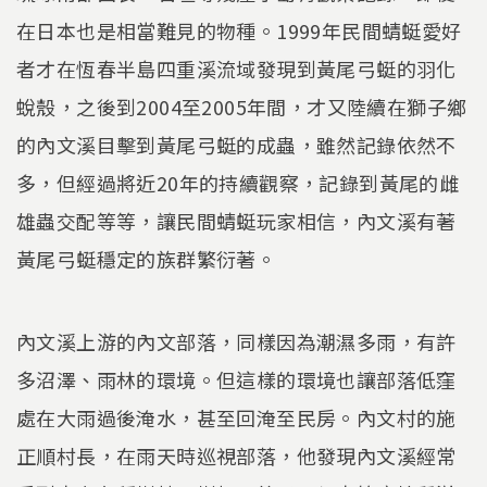
在日本也是相當難見的物種。1999年民間蜻蜓愛好
者才在恆春半島四重溪流域發現到黃尾弓蜓的羽化
蛻殼，之後到2004至2005年間，才又陸續在獅子鄉
的內文溪目擊到黃尾弓蜓的成蟲，雖然記錄依然不
多，但經過將近20年的持續觀察，記錄到黃尾的雌
雄蟲交配等等，讓民間蜻蜓玩家相信，內文溪有著
黃尾弓蜓穩定的族群繁衍著。
內文溪上游的內文部落，同樣因為潮濕多雨，有許
多沼澤、雨林的環境。但這樣的環境也讓部落低窪
處在大雨過後淹水，甚至回淹至民房。內文村的施
正順村長，在雨天時巡視部落，他發現內文溪經常