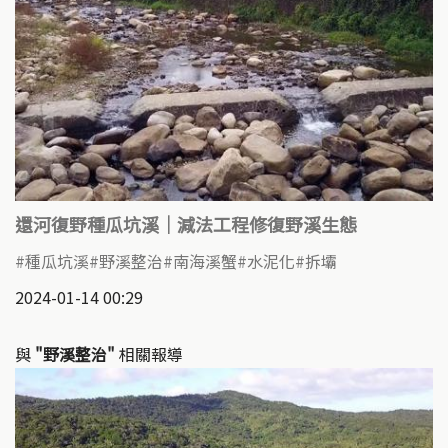
還河復野種瓜坑溪｜減法工程修復野溪生態
種瓜坑溪
野溪整治
南海溪蟹
水泥化
拆壩
2024-01-14 00:29
與
"野溪整治"
相關報導