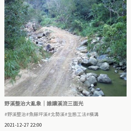
野溪整治大亂象｜誰讓溪流三面光
野溪整治
魚藤坪溪
北勢溪
生態工法
橫溝
2021-12-27 22:00