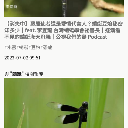
【消失中】惡魔使者還是愛情代言人？蜻蜓豆娘秘密
知多少｜feat. 李宜龍 台灣蜻蜓學會祕書長｜逐漸看
不見的蜻蜓滿天飛舞｜公視我們的島 Podcast
水蠆
蜻蜓
豆娘
恐龍
2023-07-02 09:51
與
"蜻蜓"
相關報導