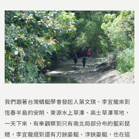
我們跟著台灣蜻蜓學會發起人葉文琪、李宜龍來到
恆春半島的安朔、東源水上草澤、高士草澤等地，
一天下來，有幸觀察到只有南北局部分布的藍彩琵
蟌，李宜龍提到還有刃鋏晏蜓、浡鋏晏蜓，也在這