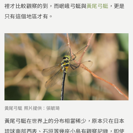
裡才比較觀察的到，而岷峨弓蜓與
黃尾弓蜓
，更是
只有這個地區才有。
黃尾弓蜓 照片提供：張毓琦
黃尾弓蜓在世界上的分布相當稀少，原本只在日本
琉球南部西表、石垣等幾座小島有觀察記錄，即使