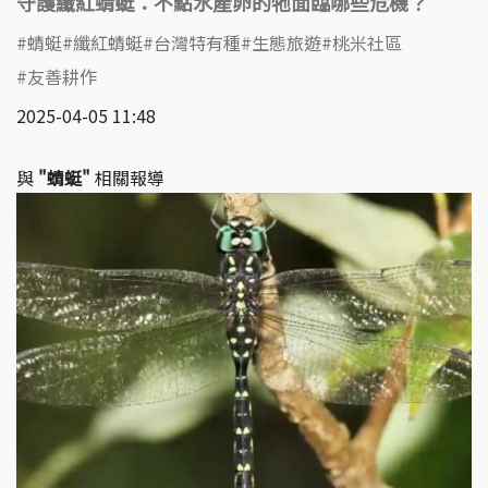
守護纖紅蜻蜓：不點水產卵的牠面臨哪些危機？
蜻蜓
纖紅蜻蜓
台灣特有種
生態旅遊
桃米社區
友善耕作
2025-04-05 11:48
與
"蜻蜓"
相關報導