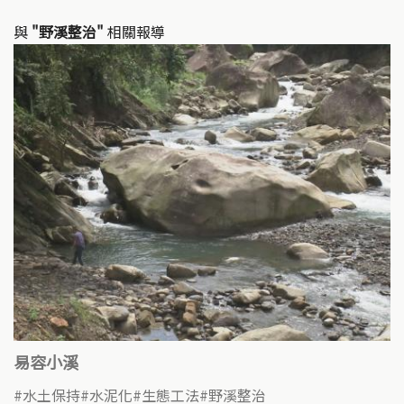
與
"野溪整治"
相關報導
易容小溪
水土保持
水泥化
生態工法
野溪整治