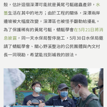
殼，估計這個深潭可能就是黃尾弓蜓雌蟲產卵，
水
蠆
生活在其中的地方；由於工程的關係，深潭兩岸
邊坡被大幅度改變，深潭區也被怪手翻動給擾亂。
為了保護稀有的黃尾弓蜓，蜻蜓學會
在5月21日將消
息披露
，同一天水保局暫停施工，5月30日水保局邀
請了蜻蜓學會、關心野溪整治的公民團體與內文村
長一同現勘，希望能找到補救的辦法。