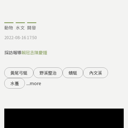
動物
水文
開發
2022-08-16 17:50
採訪報導
賴冠丞
陳慶鍾
黃尾弓蜓
野溪整治
蜻蜓
內文溪
...more
水蠆