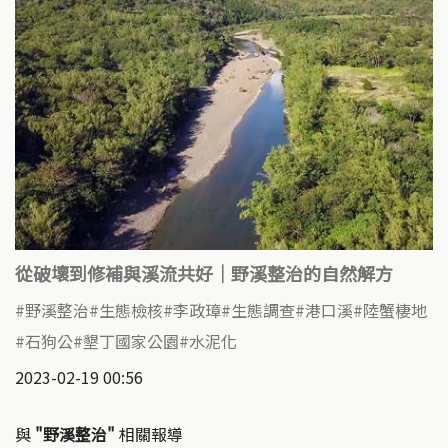
從破壞到修補與溪流共好｜野溪整治的自然解方
野溪整治
生態檢核
李政璋
生態調查
港口溪
陸蟹棲地
石狗公
墾丁國家公園
水泥化
2023-02-19 00:56
與
"野溪整治"
相關報導