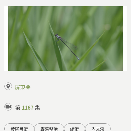
屏東縣
第
1167
集
黃尾弓蜓
野溪整治
蜻蜓
內文溪