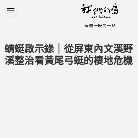
Jump to Main content
Jump to Navigation
每週一晚間十點
蜻蜓啟示錄｜從屏東內文溪野
您在這裡
溪整治看黃尾弓蜓的棲地危機