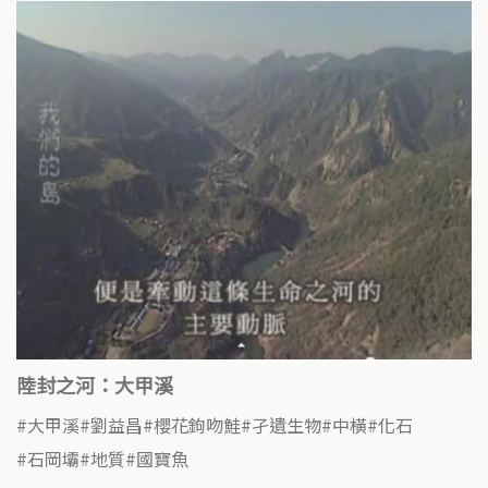
陸封之河：大甲溪
大甲溪
劉益昌
櫻花鉤吻鮭
孑遺生物
中橫
化石
石岡壩
地質
國寶魚