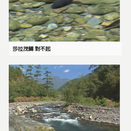
莎拉茂鱒 對不起