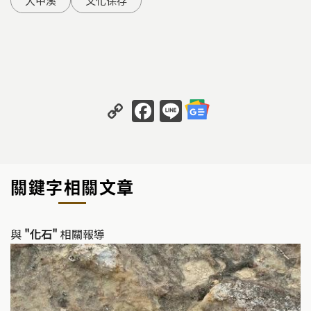
大甲溪
文化保存
C
F
Li
o
a
n
p
c
e
y
e
關鍵字相關文章
Li
b
n
o
k
o
與
"化石"
相關報導
k