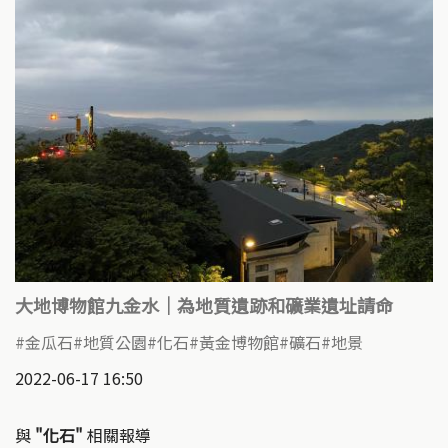
大地博物館九金水｜為地質遺跡和礦業遺址請命
金瓜石
地質公園
化石
黃金博物館
礦石
地景
2022-06-17 16:50
與
"化石"
相關報導