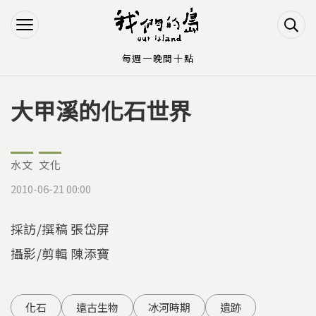
Jump to Main content
Jump to Navigation
每週一晚間十點
大甲溪的化石世界
您在這裡
水文
文化
2010-06-21 00:00
採訪/撰稿 張岱屏
攝影/剪輯 陳添寶
化石
遠古生物
冰河時期
遺跡