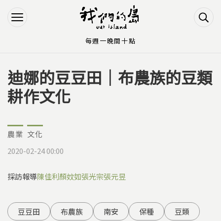
Jump to Main content
Jump to Navigation
每週一晚間十點
迪娜的豆豆田｜布農族的豆類
您在這裡
耕作文化
農業
文化
2020-02-24 00:00
採訪報導
陳佳利
顏妏如
張光宗
張元昱
豆豆田
布農族
南安
保種
豆類