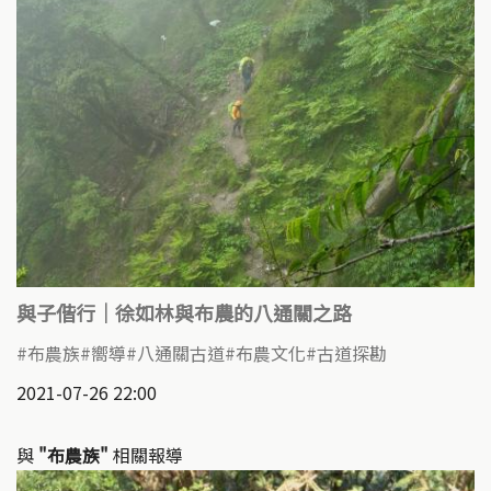
與子偕行｜徐如林與布農的八通關之路
布農族
嚮導
八通關古道
布農文化
古道探勘
2021-07-26 22:00
與
"布農族"
相關報導