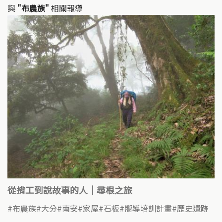
與
"布農族"
相關報導
從揹工到說故事的人｜尋根之旅
布農族
大分
南安
家屋
石板
嚮導培訓計畫
歷史遺跡