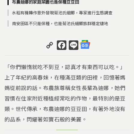
布農迪娜的家庭菜園也是保種豆豆田
水稻有機轉作意外發現菊池氏細鯽，專家進行生態調查
南安田區不只是保種，也是菊池氏細鯽族群穩定棲地
C
F
Li
o
a
n
p
c
e
「你們懶惰就吃不到豆，認真才有東西可以吃。」
y
e
上了年紀的高春妹，在種滿豆類的田裡，回憶著媽
Li
b
媽從前說的話。布農族尊稱女性長輩為迪娜，她們
n
o
k
o
習慣在住家附近種植經常吃的作物，最特別的是豆
k
類。世代傳承，布農迪娜的豆豆田，有著外地沒有
的品系，閃耀著如寶石般的美麗。