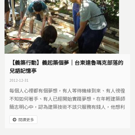
生活
文化
【義築行動】義起築個夢｜台東達魯瑪克部落的
兒語記憶亭
2012-12-31
每個人心裡都有個夢想，有人等待機緣到來、有人徬徨
不知如何著手、有人已經開始實踐夢想。在年輕建築師
簡志明心中，認為建築技術不該只服務有錢人，他想利
用自己的專長，去協助偏鄉部落免費蓋房子，用建築來
閱讀更多
實踐公益。在他的夢想中，蓋的不只是建築物，更在部
落居民，在年輕建築人身上撒下築夢的種子，讓他們也