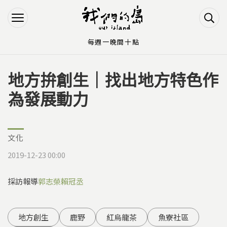
Jump to Main content
Jump to Navigation
每週一晚間十點
地方拚創生｜找出地方特色作
您在這裡
為發展動力
文化
2019-12-23 00:00
採訪報導
郭志榮
賴冠丞
地方創生
鹿野
紅烏龍茶
魚寮社區