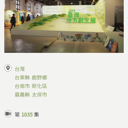
台灣
台東縣
鹿野鄉
台南市
新化區
嘉義縣
太保市
第
1035
集