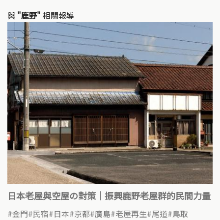
與
"鹿野"
相關報導
日本老屋與空屋の對策｜振興鹿野老屋群的民間力量
金門
民宿
日本
京都
廣島
老屋再生
尾道
鳥取