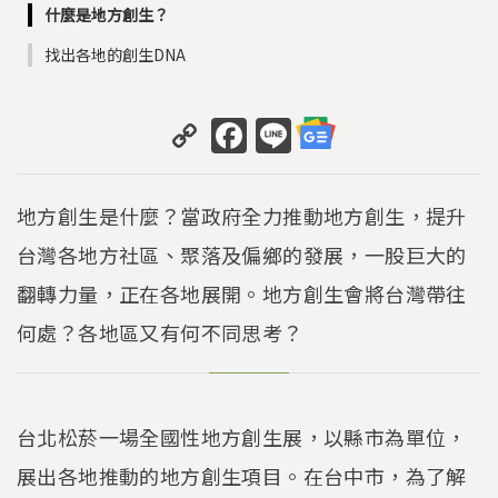
什麼是地方創生？
找出各地的創生DNA
C
F
Li
o
a
n
p
c
e
地方創生是什麼？當政府全力推動地方創生，提升
y
e
台灣各地方社區、聚落及偏鄉的發展，一股巨大的
Li
b
翻轉力量，正在各地展開。地方創生會將台灣帶往
n
o
k
o
何處？各地區又有何不同思考？
k
台北松菸一場全國性地方創生展，以縣市為單位，
展出各地推動的地方創生項目。在台中市，為了解