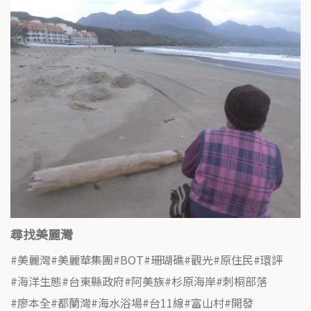
尋找美麗灣
美麗灣
美麗華集團
BOT
珊瑚礁
觀光
原住民
環評
海洋生態
台東縣政府
阿美族
杉原海岸
刺桐部落
廖本全
都蘭灣
海水浴場
台11線
富山村
開發