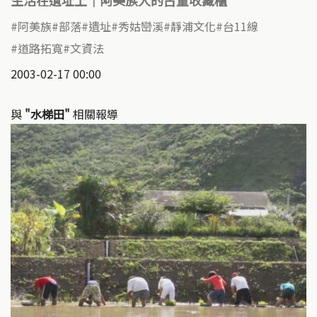
阿美族
部落
遺址
秀姑巒溪
靜浦文化
台11線
道路拓寬
文資法
2003-02-17 00:00
與
"水梯田"
相關報導