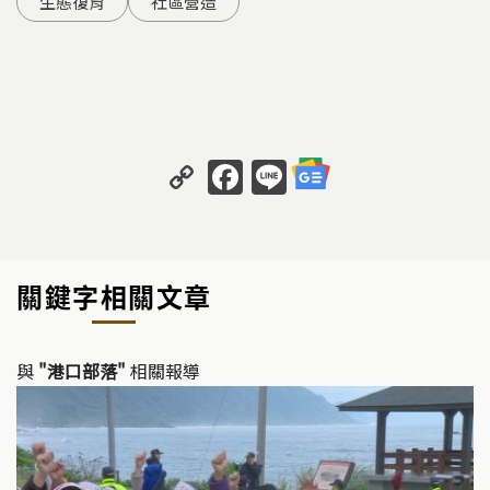
生態復育
社區營造
C
F
Li
o
a
n
p
c
e
y
e
關鍵字相關文章
Li
b
n
o
k
o
與
"港口部落"
相關報導
k