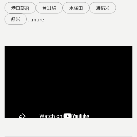
港口部落
台11線
水梯田
海稻米
...more
舒米