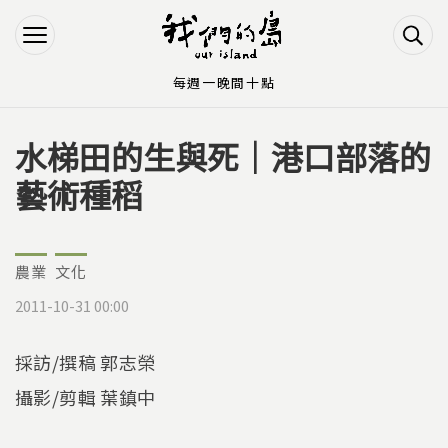
Jump to Main content
Jump to Navigation
每週一晚間十點
水梯田的生與死｜港口部落的
您在這裡
藝術種稻
農業
文化
2011-10-31 00:00
採訪/撰稿 郭志榮
攝影/剪輯 葉鎮中