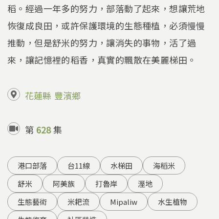
稻。經過一年多的努力，部落動了起來，想讓荒地
恢復成良田，或許保護環境的生態種植，必須慢慢
推動，但是舒米的努力，讓消失的事物，活了過
來，讓記憶裡的稻香，真實的飄散在美麗梯田。
花蓮縣
豐濱鄉
第
628
集
港口部落
台11線
水梯田
海稻米
舒米
阿美族
打魯岸
溼地
生態藝術
米耙流
Mipaliw
水生植物