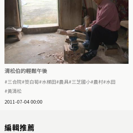
清松伯的輕鬆午後
三合院
筊白筍
水梯田
農具
三芝國小
農村
水田
黃清松
2011-07-04 00:00
編輯推薦