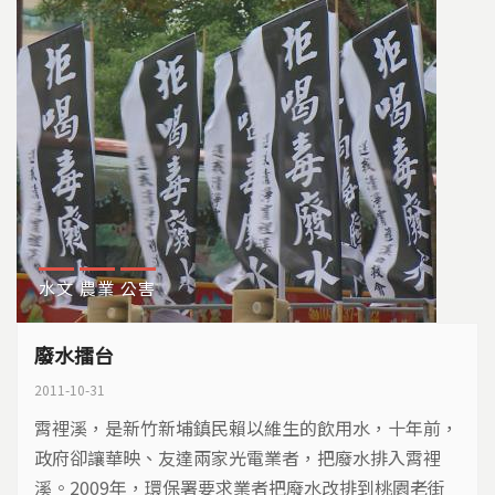
水文
農業
公害
廢水擂台
2011-10-31
霄裡溪，是新竹新埔鎮民賴以維生的飲用水，十年前，
政府卻讓華映、友達兩家光電業者，把廢水排入霄裡
溪。2009年，環保署要求業者把廢水改排到桃園老街