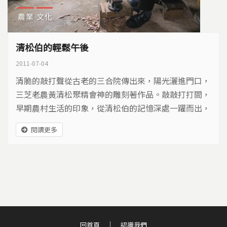
農業
文化
清松伯的輕鬆午後
2011-07-04
清脆的敲打聲從古老的三合院傳出來，陽光灑進門口，
三芝老農黃清松聚精會神的雕刻著作品。敲敲打打間，
早期農村生活的印象，從清松伯的記憶深處一躍而出，
在木頭溫暖的質感中，立體呈現…
閱讀更多
回首頁
認識我們