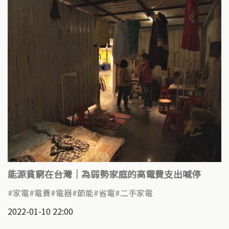
能源貧窮在台灣│為弱勢家庭的高電費支出喊停
家電
電費
電器
節能
省電
二手家電
2022-01-10 22:00