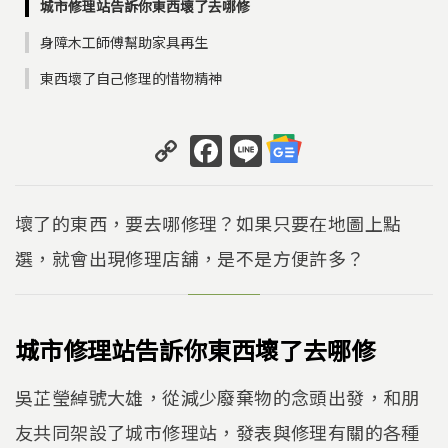
城市修理站告訴你東西壞了去哪修
身障木工師傅幫助家具再生
東西壞了自己修理的惜物精神
C
F
Li
o
a
n
p
c
e
壞了的東西，要去哪修理？如果只要在地圖上點
y
e
選，就會出現修理店舖，是不是方便許多？
Li
b
n
o
k
o
城市修理站告訴你東西壞了去哪修
k
吳芷瑩綽號大雄，從減少廢棄物的念頭出發，和朋
友共同架設了城市修理站，發表與修理有關的各種