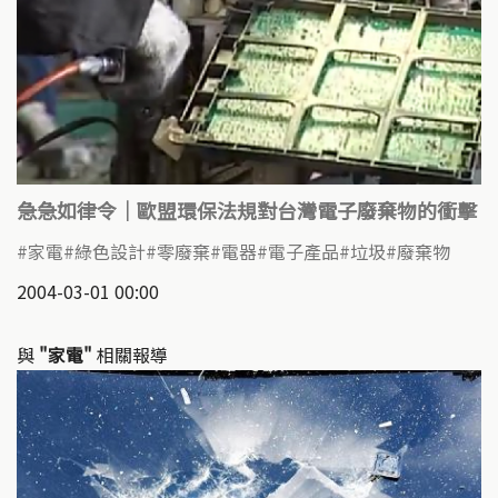
急急如律令｜歐盟環保法規對台灣電子廢棄物的衝擊
家電
綠色設計
零廢棄
電器
電子產品
垃圾
廢棄物
2004-03-01 00:00
與
"家電"
相關報導