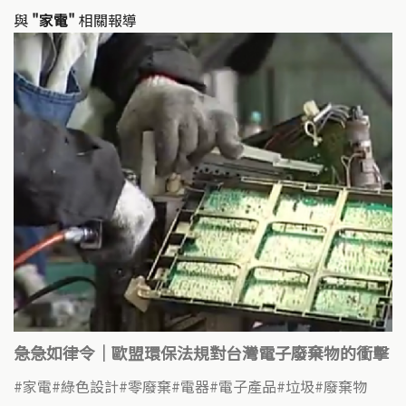
與
"家電"
相關報導
急急如律令｜歐盟環保法規對台灣電子廢棄物的衝擊
家電
綠色設計
零廢棄
電器
電子產品
垃圾
廢棄物