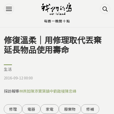
Jump to Main content
Jump to Navigation
每週一晚間十點
修復溫柔｜用修理取代丟棄
您在這裡
延長物品使用壽命
生活
2016-09-12 00:00
採訪報導
林燕如
陳添寶
葉鎮中
劉啟稜
陳忠峰
修理
電器
家電
廢棄物
修補