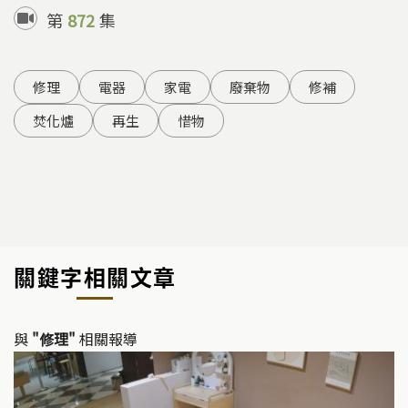
第
872
集
修理
電器
家電
廢棄物
修補
焚化爐
再生
惜物
關鍵字相關文章
與
"修理"
相關報導