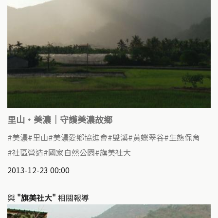
里山‧美濃｜守護美濃故鄉
美濃
里山
美濃愛鄉協進會
雙溪
黃蝶翠谷
生態保育
社區營造
國家自然公園
旗美社大
2013-12-23 00:00
與
"旗美社大"
相關報導