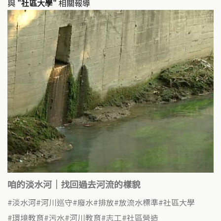
與
"社區大學"
相關報導
咱的淡水河｜找回過去河流的樣貌
淡水河
河川巡守
廢水
排放
放流水標準
社區大學
環境教育
污水
河川教育
志工
社區營造