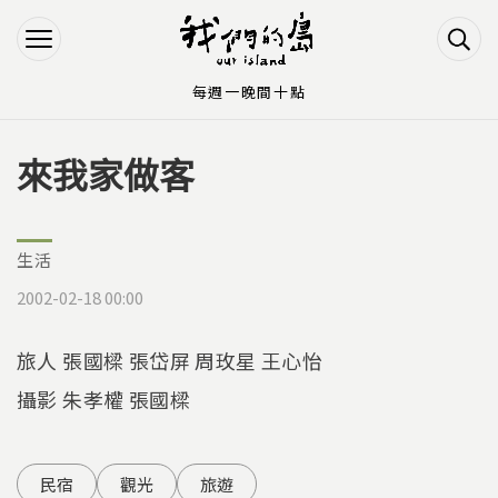
Jump to Main content
Jump to Navigation
每週一晚間十點
來我家做客
您在這裡
生活
2002-02-18 00:00
旅人 張國樑 張岱屏 周玫星 王心怡
攝影 朱孝權 張國樑
民宿
觀光
旅遊