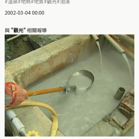
溫泉
地熱
地質
觀光
泡湯
2002-03-04 00:00
與
"觀光"
相關報導