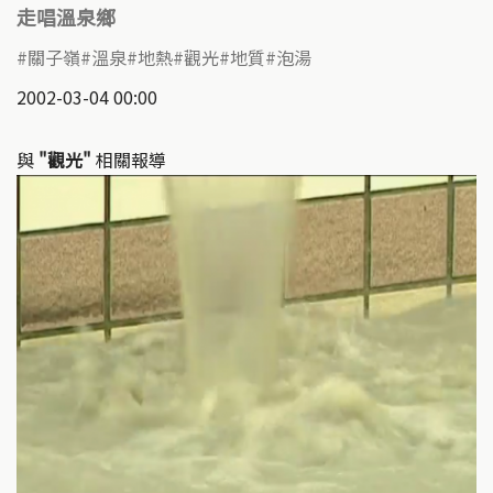
走唱溫泉鄉
關子嶺
溫泉
地熱
觀光
地質
泡湯
2002-03-04 00:00
與
"觀光"
相關報導