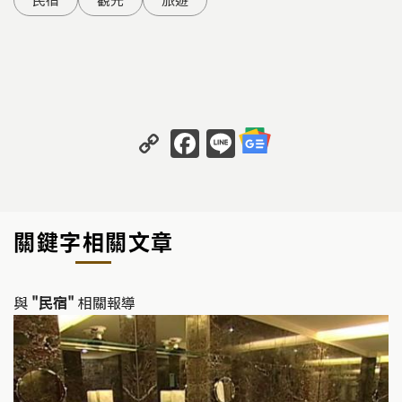
C
F
Li
o
a
n
p
c
e
y
e
關鍵字相關文章
Li
b
n
o
k
o
與
"民宿"
相關報導
k