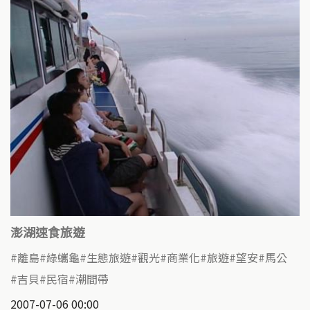
澎湖速食旅遊
離島
綠蠵龜
生態旅遊
觀光
商業化
旅遊
望安
馬公
吉貝
民宿
潮間帶
2007-07-06 00:00