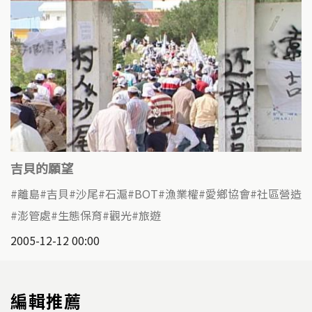
吉貝的願望
離島
吉貝
沙尾
石滬
BOT
漁業權
愛鄉協會
社區營造
澎管處
生態保育
觀光
旅遊
2005-12-12 00:00
編輯推薦