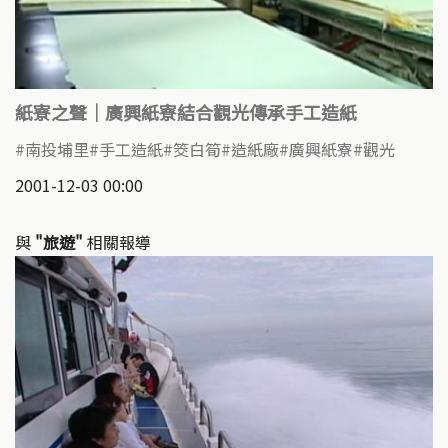
紙寮之聲｜廣興紙寮結合觀光傳承手工造紙
南投埔里
手工造紙
筊白筍
造紙廠
廣興紙寮
觀光
2001-12-03 00:00
與
"旅遊"
相關報導