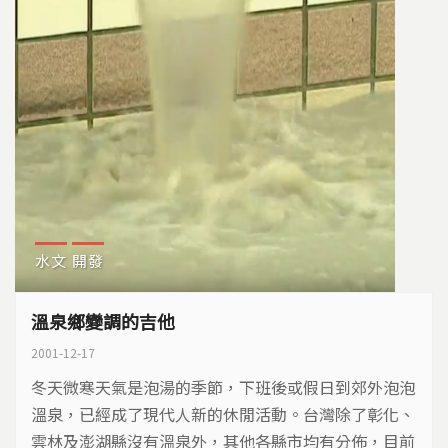
泡湯休閒的風尚近年來席捲全台，一家家溫泉旅館、...
水文
開發
溫泉鄉變調的吉他
2001-12-17
冬天微寒天氣是泡湯的季節，下班後或假日到郊外泡泡
溫泉，已經成了現代人新的休閒活動。台灣除了彰化、
雲林及澎湖縣沒有溫泉外，其他各縣市均有分佈，目前