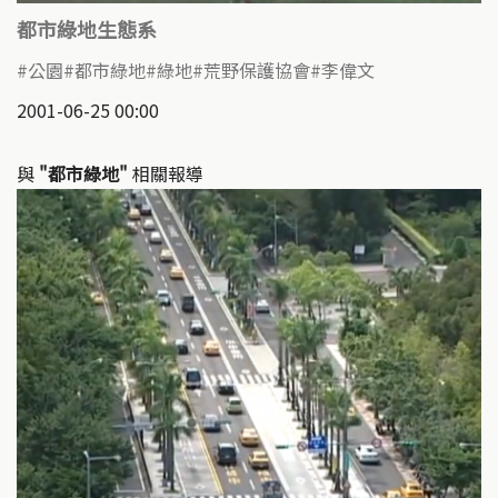
都市綠地生態系
公園
都市綠地
綠地
荒野保護協會
李偉文
2001-06-25 00:00
與
"都市綠地"
相關報導