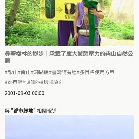
尋著樹林的腳步｜承載了龐大遊憩壓力的柴山自然公
園
柴山
壽山
珊瑚礁
臺灣特有種
多目標使用方案
都市綠地
獼猴
環境負荷
2001-09-03 00:00
與
"都市綠地"
相關報導