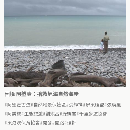
困境 阿塱壹：搶救旭海自然海岸
阿塱壹古道
自然地景保護區
洪輝祥
屏東環盟
張曉風
阿美族
生態旅遊
劉烘昌
綠蠵龜
千里步道協會
東港溪保育協會
開發
開路
環評