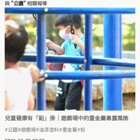
k
o
與
"公園"
相關報導
k
兒童健康有「鉛」掛｜遊戲場中的重金屬暴露風險
公園
遊戲場
油漆塗料
重金屬
鉛