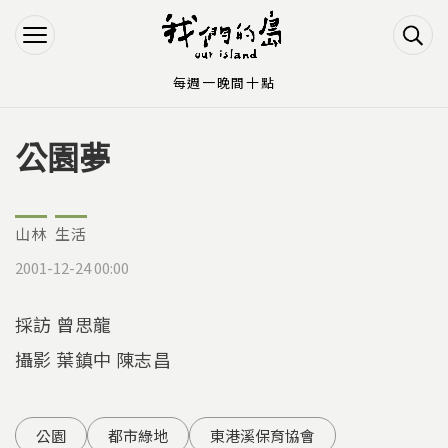
Jump to Main content
Jump to Navigation
每週一晚間十點
公園夢
您在這裡
山林
生活
2001-12-24 00:00
採訪 曾思龍
攝影 葉鎮中 陳志昌
公園
都市綠地
東港溪保育協會