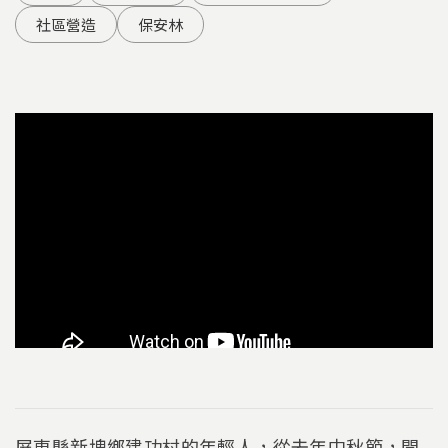
社區營造
保安林
屏東縣新埤鄉建功村的年輕人，從去年中秋節，開