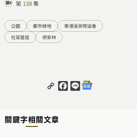
第
138
集
公園
都市綠地
東港溪保育協會
社區營造
保安林
C
F
Li
o
a
n
p
c
e
y
e
關鍵字相關文章
Li
b
n
o