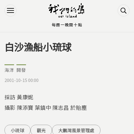
Jump to Main content
Jump to Navigation
每週一晚間十點
白沙漁船小琉球
您在這裡
海洋
開發
2001-10-15 00:00
採訪 黃康妮
攝影 陳添寶 葉鎮中 陳志昌 於貽塵
小琉球
觀光
大鵬灣風景管理處