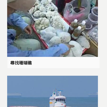
尋找珊瑚礁