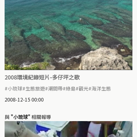
2008環境紀錄短片-多仔坪之歌
小琉球
生態旅遊
潮間帶
綠島
觀光
海洋生態
2008-12-15 00:00
與
"小琉球"
相關報導