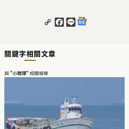
C
F
Li
o
a
n
p
c
e
y
e
關鍵字相關文章
Li
b
n
o
k
o
與
"小琉球"
相關報導
k