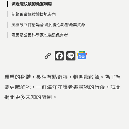
瀕危龍紋鱝的漁獲利用
記錄追蹤龍紋鱝棲地去向
風機設立打樁噪音 漁民憂心影響漁業資源
漁民是公民科學家也能是保育者
C
F
Li
o
a
n
p
c
e
扁扁的身體，長相有點奇特，牠叫龍紋鱝。為了想
y
e
要更瞭解牠，一群海洋守護者追尋牠的行蹤，試圖
Li
b
揭開更多未知的謎團。
n
o
k
o
k