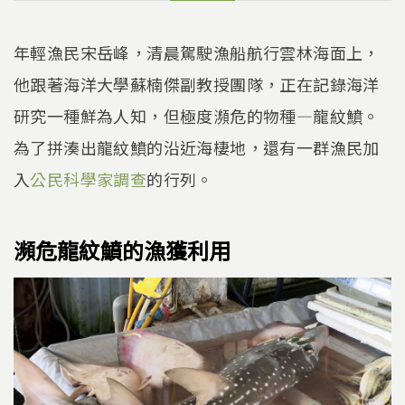
年輕漁民宋岳峰，清晨駕駛漁船航行雲林海面上，
他跟著海洋大學蘇楠傑副教授團隊，正在記錄海洋
研究一種鮮為人知，但極度瀕危的物種—龍紋鱝。
為了拼湊出龍紋鱝的沿近海棲地，還有一群漁民加
入
公民科學家調查
的行列。
瀕危龍紋鱝的漁獲利用