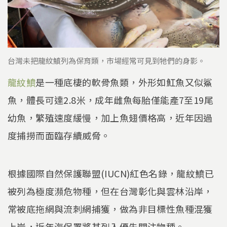
台灣未把龍紋鱝列為保育類，市場經常可見到牠們的身影。
龍紋鱝
是一種底棲的軟骨魚類，外形如魟魚又似鯊
魚，體長可達2.8米，成年雌魚每胎僅能產7至19尾
幼魚，繁殖速度緩慢，加上魚翅價格高，近年因過
度捕撈而面臨存續威脅。
根據國際自然保護聯盟(IUCN)紅色名錄，龍紋鱝已
被列為極度瀕危物種，但在台灣彰化與雲林沿岸，
常被底拖網與流刺網捕獲，做為非目標性魚種混獲
上岸，近年海保署將其列入優先關注物種。