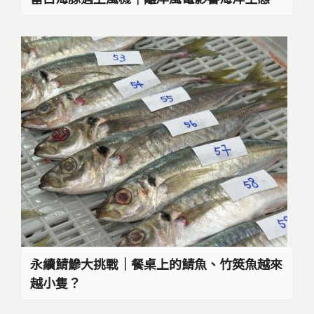
永續鯖鰺大挑戰｜餐桌上的鯖魚、竹筴魚越來
越小隻？