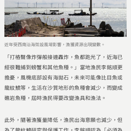
近年受西南沿海架設風場影響，漁獲資源出現變數。
「打樁聲像炸彈般接連轟炸，魚都跑光了，近海已
經很難捕到螃蟹和其他魚種。」當地漁民李銘順更
擔憂，風機底部設有海拋石，未來可能像比目魚或
龍紋鱝等，生活在沙質地形的魚種會減少，而變成
礁岩魚種，屆時漁民得要改變漁具和漁法。
此外，隨著漁獲量降低，漁民出海意願也減少，但
為了龍紋鱝研究與保護工作，李銘順認為「必須為