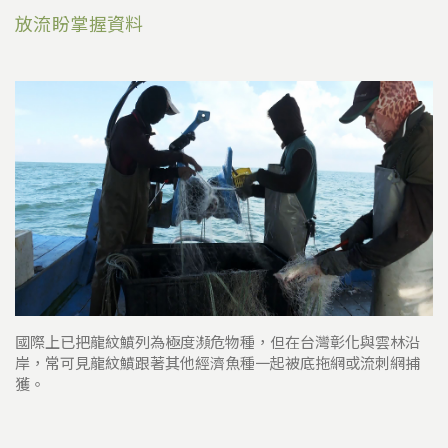
放流盼掌握資料
國際上已把龍紋鱝列為極度瀕危物種，但在台灣彰化與雲林沿
岸，常可見龍紋鱝跟著其他經濟魚種一起被底拖網或流刺網捕
獲。