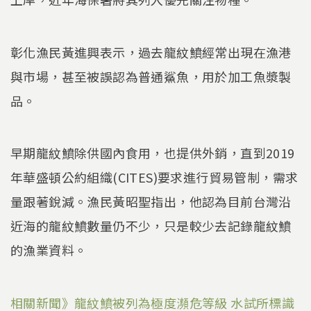
彰化漁民黃進興表示，過去龍紋鱝經常出現在漁港
與市場，甚至被誤認為普通鯊魚，用於加工魚漿製
品。
早期龍紋鱝除供國內食用，也提供外銷，直到2019
年華盛頓公約組織(CITES)要求進行貿易管制，需求
量跟著銳減。漁民黃昭聖指出，他認為目前台灣沿
近海的龍紋鱝數量仍不少，只是較少去記錄龍紋鱝
的漁業資料。
相關新聞》龍紋鱝被列為極度瀕危等級 水試所標識