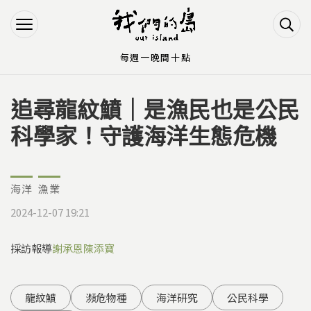
Jump to Main content
Jump to Navigation
每週一晚間十點
追尋龍紋鱝｜是漁民也是公民
您在這裡
科學家！守護海洋生態危機
海洋
漁業
2024-12-07 19:21
採訪報導
謝承恩
陳添寶
龍紋鱝
瀕危物種
海洋研究
公民科學