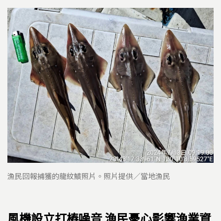
漁民回報捕獲的龍紋鱝照片。照片提供／當地漁民
風機設立打樁噪音 漁民憂心影響漁業資