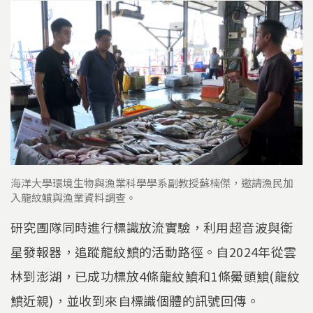
海洋大學環境生物與漁業科學學系副教授蘇楠傑，邀請漁民加
入龍紋鱝與漁業資料調查。
研究團隊同時進行標識放流實驗，利用超音波與衛
星發報器，追蹤龍紋鱝的活動路徑。自2024年從雲
林到澎湖，已成功標放4條龍紋鱝和1條鱟頭鱝(龍紋
鱝近親)，並收到來自標識個體的訊號回傳。