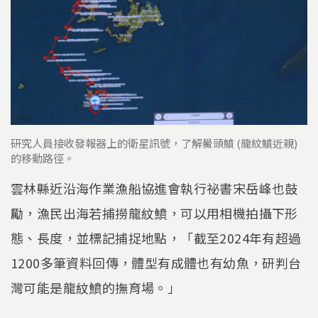
研究人員接收發報器上的衛星訊號，了解鱟頭鱝 (龍紋鱝近親)
的移動路徑。
雲林縣近沿海作業漁船協進會執行祕書宋岳峰也鼓
勵，漁民出海若捕撈龍紋鱝，可以用相機拍攝下形
態、長度，並標記捕捉地點，「截至2024年有超過
1200多筆資料回傳，體型有成體也有幼魚，研判台
灣可能是龍紋鱝的撫育場。」