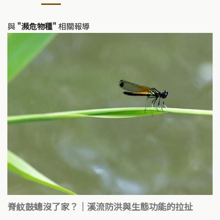
與
"瀕危物種"
相關報導
脊紋鼓蟌沒了家？｜溪流防洪與生態功能的拉扯