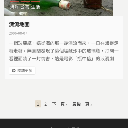
海洋
公害
生活
漂流地圖
2006-08-07
一個玻璃瓶，遠從海的那一端漂流而來，一日在海邊走
著走著，無意間發現了這個埋藏沙中的玻璃瓶，打開一
看裡面裝了一封情書，這是電影「瓶中信」的浪漫劇
情，不過來到了現實社會，可就沒有這麼浪漫了，如果
閱讀更多
你赤著腳，沿著台灣海灘走一圈，有可能被玻璃刮傷，
也有可能被針頭刺到，眼前見到的是各式各樣的垃圾，
究竟這些物品從哪裡來的呢？
頁面
1
2
下一頁 ›
最後一頁 »