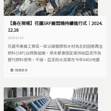
【島在現場】花蓮SRF廠悶燒持續進行式｜2024.
12.16 ​
2024-12-19
花蓮市美崙工業區一家以廢塑膠和木材為主的固態再生
燃料(SRF)台翔製造廠，原本都會固定提供給亞泥作為
替代燃料使用，不過，亞泥的水泥窯在今年0403地震
中受損，停止進料，導致工廠堆放的物料無法去化，持
閱讀更多
續堆置，估計大約有5000噸左右。2024年11月11日工
廠發生火警，火勢雖然撲滅，但堆置物內部仍持續悶
燒，到現在已經超過一個月以上了，臭味隨著風勢飄
散，讓下風處的居民苦不堪言，紛紛陳情，...