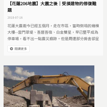
【花蓮206地震】大震之後｜受損建物的修復難
題
2018-07-16
花蓮大震距今已經五個月，走在市區，當時倒塌的幾棟
大樓--雲門翠堤、吾居吾宿、白金雙星，早已整平成為
停車場，看不出一點震災痕跡。但是周遭部分房舍卻呈
現些微的下陷、傾斜，居民有的撤離，有的繼續居住，
閱讀更多
地震的後遺症，至今仍沒有完全平復。