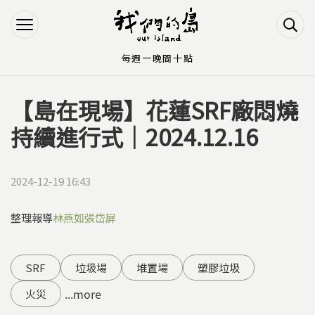
Jump to Main content
Jump to Navigation
每週一晚間十點
【島在現場】花蓮SRF廠悶燒
您在這裡
持續進行式｜2024.12.16 ​
2024-12-19 16:43
整理報導
林燕如
張岱屏
SRF
垃圾場
堆置場
塑膠垃圾
...more
火災