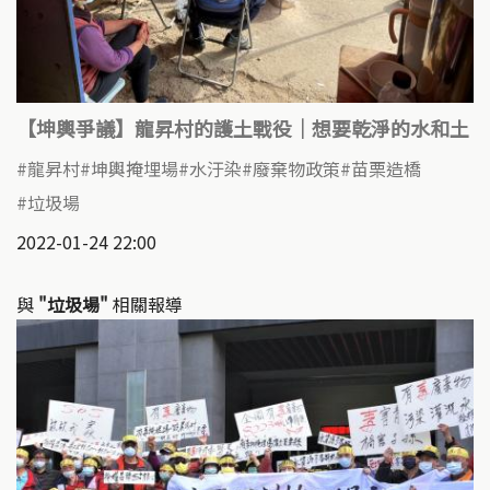
【坤輿爭議】龍昇村的護土戰役｜想要乾淨的水和土
龍昇村
坤輿掩埋場
水汙染
廢棄物政策
苗栗造橋
垃圾場
2022-01-24 22:00
與
"垃圾場"
相關報導