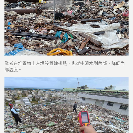
業者在堆置物上方埋設管線排熱，也從中澆水到內部，降低內
部溫度。