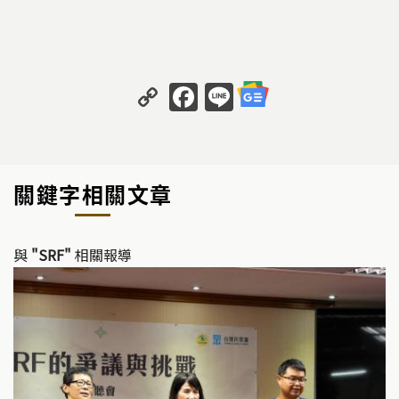
C
F
Li
o
a
n
p
c
e
y
e
關鍵字相關文章
Li
b
n
o
k
o
與
"SRF"
相關報導
k