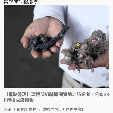
與
"SRF"
相關報導
【重點整理】環境部組輔導團實地走訪業者，公布SR
F體檢成果報告
SRF
事業廢棄物
可燃廢棄物
固體再生燃料