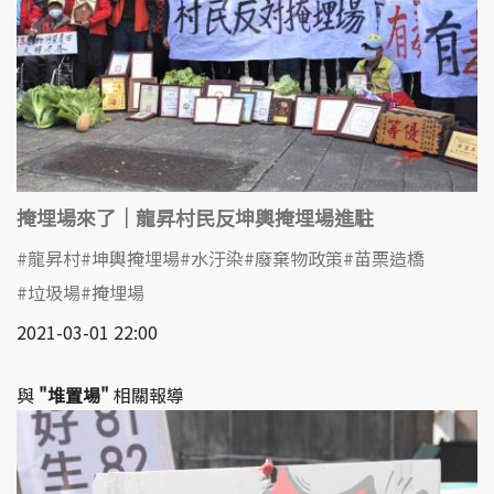
掩埋場來了｜龍昇村民反坤輿掩埋場進駐
龍昇村
坤輿掩埋場
水汙染
廢棄物政策
苗栗造橋
垃圾場
掩埋場
2021-03-01 22:00
與
"堆置場"
相關報導