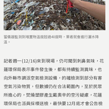
當儀器監測到堆置物溫度超過40度時，業者就會進行灑水降
溫。
​記者週一(12/16)來到現場，仍可聞到刺鼻氣味，花
蓮環保局表示事件發生後，都有持續監測異味，也
向外縣市調派空氣檢測設備，的確檢測到部分有害
空氣污染物質，但數據仍在合法範圍內，至於民眾
所擔心的，焚燒塑膠產生戴奧辛的空污疑慮，花蓮
環保局也派員採樣送檢，最快要12月底才會公告檢