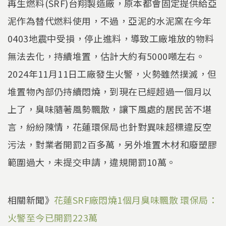
再生燃料(SRF)台翔製造廠，原本都會固定提供給亞
泥作為替代燃料使用，不過，亞泥的水泥窯在今年
0403地震中受損，停止進料，導致工廠堆放的物料
無法去化，持續堆置，估計大約有5000噸左右。
2024年11月11日工廠發生火警，火勢雖然撲滅，但
堆置物內部仍持續悶燒，到現在已經超過一個月以
上了，臭味隨著風勢飄散，讓下風處的居民苦不堪
言，紛紛陳情，花蓮環保局也針對異味超標違反空
污法，對業者開罰2百多萬，另外堆置木材和廢塑膠
範圍過大，未提交申請，違規開罰10萬。
相關新聞》
花蓮SRF廠悶燒1個月臭味飄散 環保局：
火警至今已開罰223萬