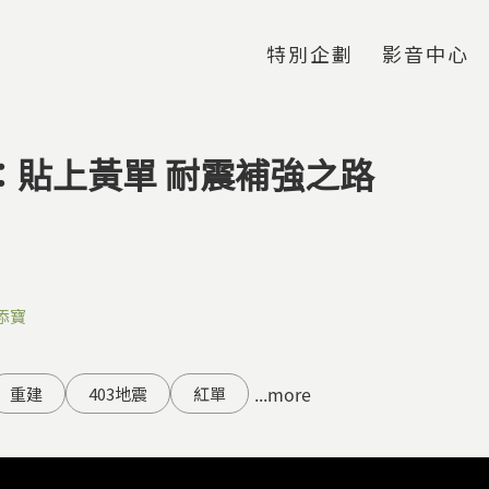
Jump to Main content
Jump to Navigation
特別企劃
影音中心
後：貼上黃單 耐震補強之路
添寶
...more
重建
403地震
紅單