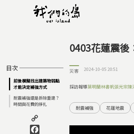
0403花蓮震
您在這裡
目次
2024-10-05 20:51
災害
前後模擬找出建築物弱點
採訪報導
葉明蘭
林書帆
張光宗
陳
才能決定補強方式
耐震補強還是拆除重建？
時間與花費的掙扎
耐震補強
花蓮地震
Copy
Link
Facebook