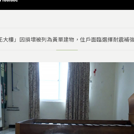
蓮花大樓」因損壞被列為黃單建物，住戶面臨選擇耐震補強或