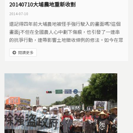
20140710大埔農地重新收割
2014-07-10
還記得四年前大埔農地被怪手強行駛入的畫面嗎?這個
畫面j不但在全國農人心中劃下傷痕，也引發了一連串
的抗爭行動，連帶影響土地徵收條例的修法。如今在眾
人的努力下，竹南大埔抗爭的四戶終於獲得重新劃定部
閱讀更多
份土地獲得保留的結局。今天上午，就在同一塊田地
上，自救會會長陳文彬歡喜收割，這久違了四年的豐
收。