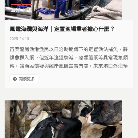
海洋
能源
風電海纜與海洋｜定置漁場業者擔心什麼？
2025-04-19
苗栗龍鳳漁港漁民以日治時期傳下的定置漁法捕魚，靜
候魚群入網。但近年漁獲驟減、藻類纏網等異常現象頻
傳，讓漁民懷疑與離岸風機設置有關，未來港口外海預
計還會設立更多風機，而且風機的海底電纜將通過漁
閱讀更多
場，讓漁民憂心海洋環境會面臨更大衝擊......