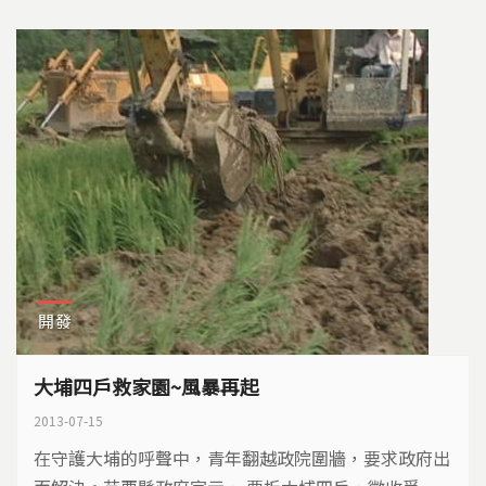
開發
大埔四戶救家園~風暴再起
2013-07-15
在守護大埔的呼聲中，青年翻越政院圍牆，要求政府出