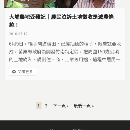
大埔農地受難記｜農民泣訴土地徵收是滅農條
款！
2010-07-12
6月9日，怪手開進稻田，已經抽穗的稻子，眼看就要收
成，苗栗縣政府為開發竹南特定區，把周圍150幾公頃
的土地納入，規劃住、商、工業等用途，過程中居民一
再抗議，內政部營建署都委會還是通過。大埔農民，只
閱讀更多
能北上總統府、監察院、行政院到處陳情，土地沒了，
家園也岌岌可危，農民泣訴，土地徵收制度是滅農條
款！
頁面
1
2
下一頁 ›
最後一頁 »