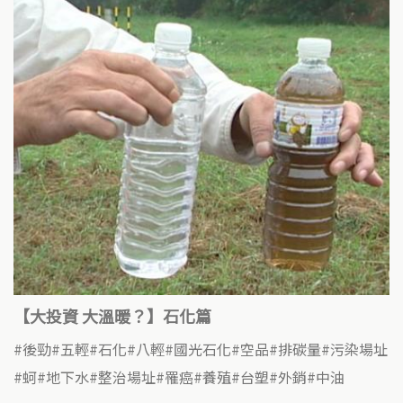
【大投資 大溫暖？】石化篇
後勁
五輕
石化
八輕
國光石化
空品
排碳量
污染場址
蚵
地下水
整治場址
罹癌
養殖
台塑
外銷
中油