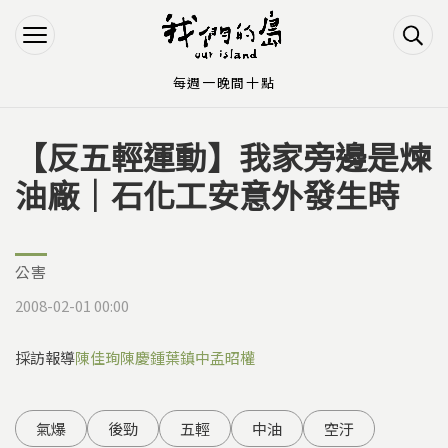
Jump to Main content
Jump to Navigation
每週一晚間十點
【反五輕運動】我家旁邊是煉
您在這裡
油廠｜石化工安意外發生時
公害
2008-02-01 00:00
採訪報導
陳佳珣
陳慶鍾
葉鎮中
孟昭權
氣爆
後勁
五輕
中油
空汙