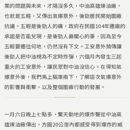
業的問題與未來，才隔沒多久，中油高雄煉油廠，
也就是五輕，又傳出氣爆意外，後勁居民開始圍廠
抗議。五輕是後勁人的痛，政府在民國104年遷廠的
承諾是否能兌現，是後勁人最關心的事，因為至今
五輕要遷往何地，仍然沒有下文。工安意外頻傳讓
後勁人把中油視為不定時炸彈，六個月內發生三起
重大的工安意外，讓民眾對中油沒信心。在得知氣
爆意外後，我們馬上驅車南下，了解這次氣爆意外
的影響與衝擊，以及整個圍廠行動的發展。
一月六日晚上七點多，驚天動地的爆炸聲從中油高
雄煉油廠傳出，方圓20公里內都感受得到爆炸的威