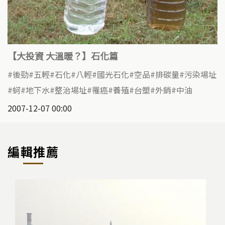
【大投資 大溫暖？】石化篇
後勁
五輕
石化
八輕
國光石化
空品
排碳量
污染場址
蚵
地下水
整治場址
罹癌
養殖
台塑
外銷
中油
2007-12-07 00:00
編輯推薦