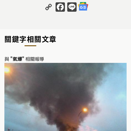
C
F
Li
o
a
n
p
c
e
y
e
關鍵字相關文章
Li
b
n
o
k
o
與
"氣爆"
相關報導
k