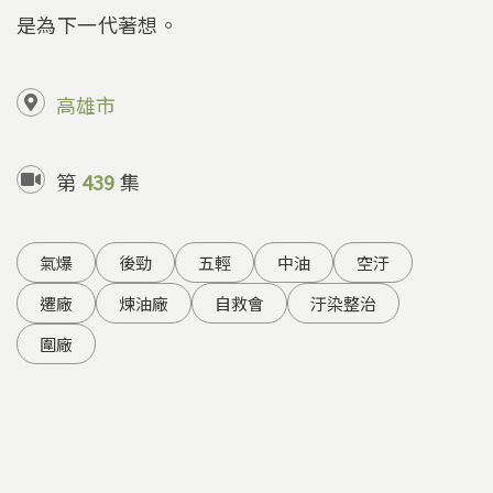
是為下一代著想。
高雄市
第
439
集
氣爆
後勁
五輕
中油
空汙
遷廠
煉油廠
自救會
汙染整治
圍廠