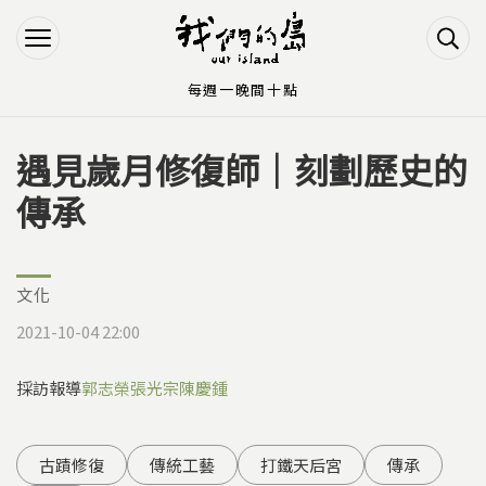
Jump to Main content
Jump to Navigation
每週一晚間十點
遇見歲月修復師｜刻劃歷史的
您在這裡
傳承
文化
2021-10-04 22:00
採訪報導
郭志榮
張光宗
陳慶鍾
古蹟修復
傳統工藝
打鐵天后宮
傳承