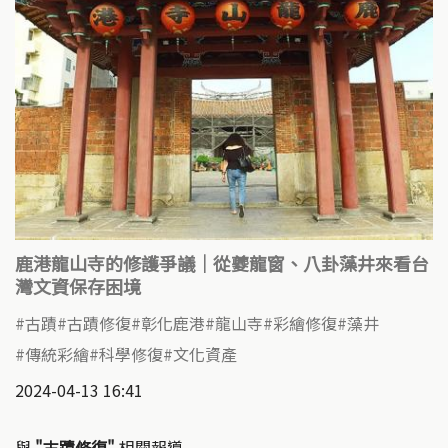
鹿港龍山寺的修護爭議｜從夔龍窗、八卦藻井來看台
灣文資保存困境
古蹟
古蹟修復
彰化鹿港
龍山寺
彩繪修復
藻井
傳統彩繪
科學修復
文化資產
2024-04-13 16:41
與
"古蹟修復"
相關報導