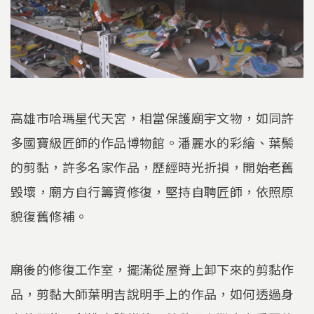
高雄市哈瑪星代天宮，相當保護廟宇文物，如同許
多國寶級匠師的作品博物館。潘麗水的彩繪、葉鬃
的剪黏，許多名家作品，歷經時光折損，開始老舊
毀壞，廟方自行籌資修復，堅持自聘匠師，依照原
貌復舊修補。
廟後的修復工作室，擺滿從屋脊上卸下來的剪黏作
品，剪黏大師葉明吉說明手上的作品，如何透過身