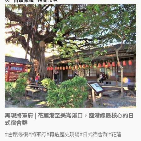
再現將軍府 | 花蓮港至美崙溪口，臨港線最核心的日
式宿舍群
古蹟修復
將軍府
再造歷史現場
日式宿舍群
花蓮