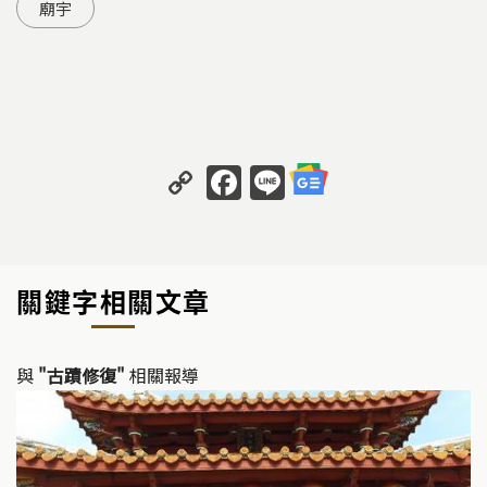
廟宇
C
F
Li
o
a
n
p
c
e
y
e
關鍵字相關文章
Li
b
n
o
k
o
與
"古蹟修復"
相關報導
k