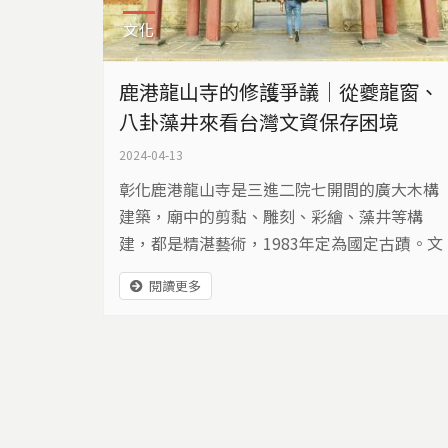
文化
鹿港龍山寺的修護爭議｜從夔龍窗、
八卦藻井來看台灣文資保存困境
2024-04-13
彰化鹿港龍山寺是三進二院七開間的廣大木構
建築，廟中的剪黏、雕刻、彩繪、藻井等構
建，都是精湛藝術，1983年定為國定古蹟。文
化部規劃進行修護時，卻在彩繪修復施作，修
閱讀更多
得太新，引發爭議，形成文資大論戰。