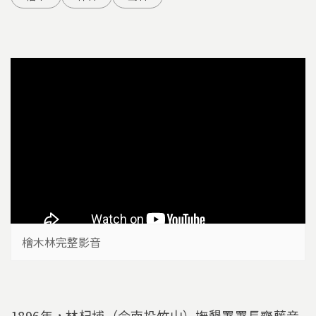
檜木林完整影音
1896年，林杞埔（今南投竹山）撫墾署署長齊藤音