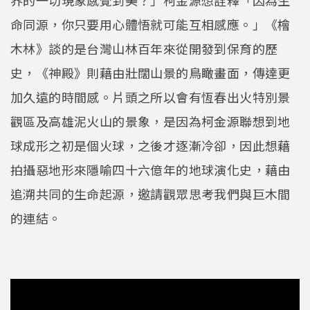
命同源，你只要用心體悟就可能互相感應。」《檜
木林》談的是台灣山林百年來從開發到保育的歷
史，《神殿》則藉由壯闊山景的鳥瞰畫面，傳達更
加久遠的時間感。片頭之所以會有恆春出火特別景
觀區及高雄泥火山的景象，是因為柯金源聯想到地
球成形之初是個火球，之後才逐漸冷卻，因此想藉
拍攝惡地形來隱喻四十六億年的地球演化史，藉由
追溯共同的生命起源，邀請觀眾思考我們與巨木間
的連結。