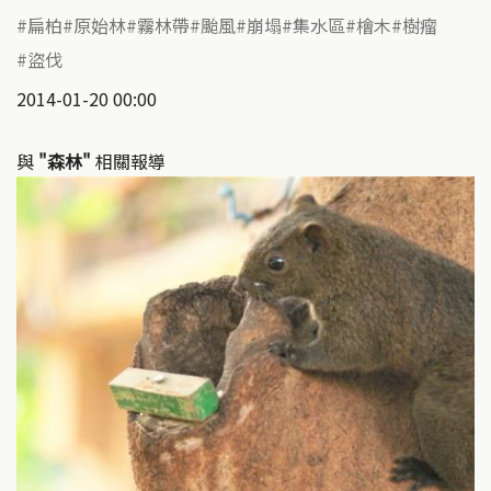
扁柏
原始林
霧林帶
颱風
崩塌
集水區
檜木
樹瘤
盜伐
2014-01-20 00:00
與
"森林"
相關報導