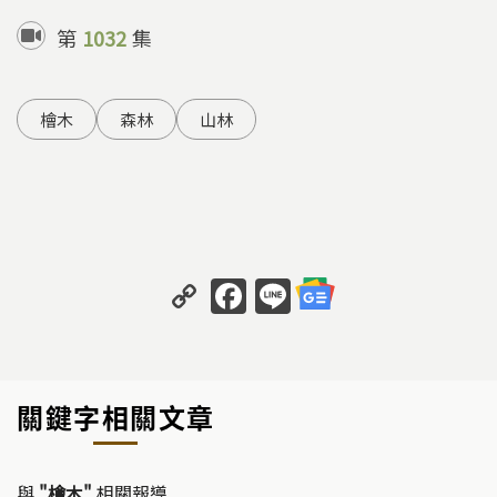
第
1032
集
檜木
森林
山林
C
F
Li
o
a
n
p
c
e
y
e
關鍵字相關文章
Li
b
n
o
與
"檜木"
相關報導