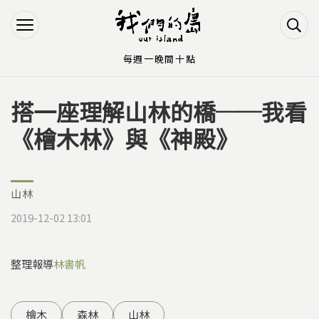
Jump to Main content
Jump to Navigation
每週一晚間十點
搭一座理解山林的橋──我看
您在這裡
《檜木林》與《神殿》
山林
2019-12-02 13:01
整理報導
林書帆
檜木
森林
山林