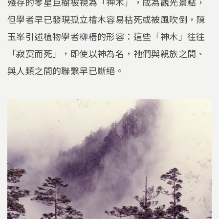
殘存的零星巨樹被視為「神木」，成為觀光景點，
但學者早已發現孤立檜木容易枯死或被風吹倒，陳
玉峯引述植物學者柳榗的形容：這些「神木」往往
「寂寞而死」，即使以神為名，祂們與親族之間、
與人類之間的聯繫早已斷絕。