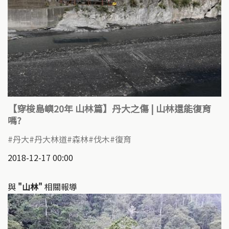
【穿梭島嶼20年 山林篇】丹大之傷 | 山林還能復育
嗎?
丹大
丹大林道
森林
伐木
復育
2018-12-17 00:00
與
"山林"
相關報導