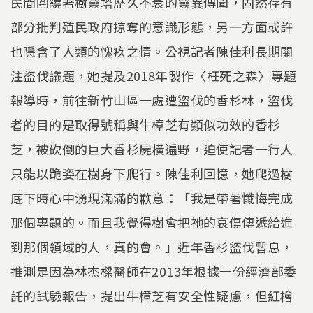
民間圍繞著樹靈塔歷久不衰的靈異傳聞，固然存有
部分批判殖民政府掠奪的意識形態，另一方面或許
也隱含了人類的愧疚之情。公視記者陳佳利長期關
注盜伐議題，她提及2018年製作〈枉死之森〉專題
報導時，前往新竹山區一處遭盜伐的香杉林，盜伐
者的目的是取得號稱與牛樟芝有類似功效的香杉
芝，被砍倒的巨大香杉屍橫遍野，迫使記者一行人
只能以跪姿在樹身下爬行。陳佳利回憶，她爬過樹
底下時心中湧現滿滿的歉意：「我是帶著懺悔完成
那個專題的。而且我覺得樹會把祂的哀傷傳遞給進
到那個領域的人，真的會。」近年香杉盜伐暫息，
推測是因為林杰樑醫師在2013年根據一份經濟部委
託的試驗報告，提出牛樟芝有安全性疑慮，但紅檜