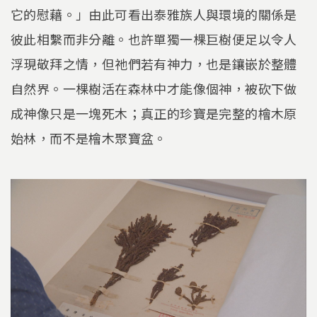
它的慰藉。」由此可看出泰雅族人與環境的關係是
彼此相繫而非分離。也許單獨一棵巨樹便足以令人
浮現敬拜之情，但祂們若有神力，也是鑲嵌於整體
自然界。一棵樹活在森林中才能像個神，被砍下做
成神像只是一塊死木；真正的珍寶是完整的檜木原
始林，而不是檜木聚寶盆。