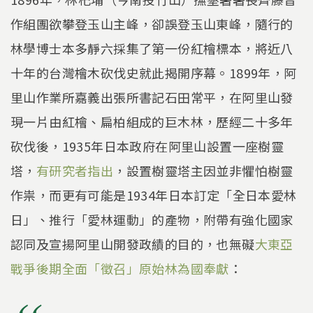
作組團欲攀登玉山主峰，卻誤登玉山東峰，隨行的
林學博士本多靜六採集了第一份紅檜標本，將近八
十年的台灣檜木砍伐史就此揭開序幕。1899年，阿
里山作業所嘉義出張所書記石田常平，在阿里山發
現一片由紅檜、扁柏組成的巨木林，歷經二十多年
砍伐後，1935年日本政府在阿里山設置一座樹靈
塔，
有研究者指出
，設置樹靈塔主因並非懼怕樹靈
作祟，而更有可能是1934年日本訂定「全日本愛林
日」、推行「愛林運動」的產物，附帶有強化國家
認同及宣揚阿里山開發政績的目的，也無礙
大東亞
戰爭後期全面「徵召」原始林為國奉獻
：