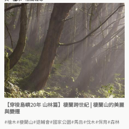
k
o
k
【穿梭島嶼20年 山林篇】棲蘭跨世紀 | 棲蘭山的美麗
與變遷
檜木
棲蘭山
退輔會
國家公園
馬告
伐木
保育
森林