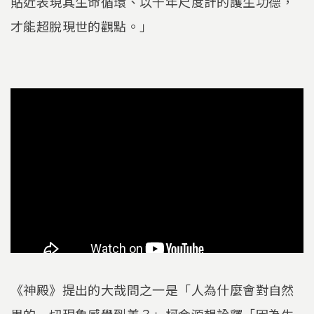
貼近表現其生命循環、以千年尺度計的護生功德，
才能超脫現世的觀點。」
《神殿》提出的大哉問之一是「人為什麼會對自然
界的一切現象感覺到美？」柯金源想詮釋「因為生