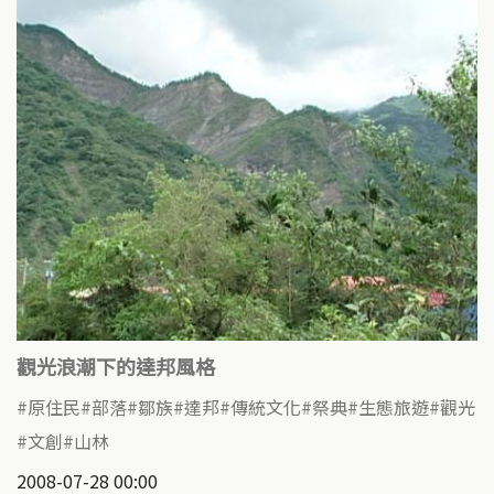
觀光浪潮下的達邦風格
原住民
部落
鄒族
達邦
傳統文化
祭典
生態旅遊
觀光
文創
山林
2008-07-28 00:00