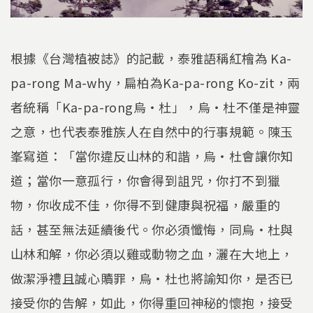
根據《台灣植被誌》的記載，泰雅語稱紅檜為 Ka-
pa-rong Ma-why，扁柏為Ka-pa-rong Ko-zit，兩
者統稱「Ka-pa-rong烏‧杜」，烏‧杜不僅是神靈
之意，也代表泰雅族人在自然中的行事規範。陳玉
峯寫道：「當你違反山林的和諧，烏‧杜會讓你知
道；當你一意孤行，你會得到詛咒，你打不到獵
物，你收成不佳，你得不到健康與祝福，嚴重的
話，甚至無法延續後代。你必須懺悔，同烏‧杜與
山林和解，你必須以雞或動物之血，灑在大地上，
做潔淨禮且誠心贖罪，烏‧杜也將諭知你，是否已
接受你的告解，如此，你得重回神秘的懷抱，接受