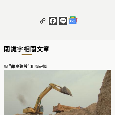
C
F
Li
o
a
n
p
c
e
y
e
關鍵字相關文章
Li
b
n
o
k
o
與
"離島建設"
相關報導
k