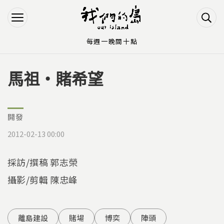
Jump to Main content
Jump to Navigation
每週一晚間十點
馬祖‧賭希望
您在這裡
開發
2012-02-13 00:00
採訪/撰稿 郭志榮
攝影/剪輯 陳忠峰
離島建設
賭場
博奕
陣頭