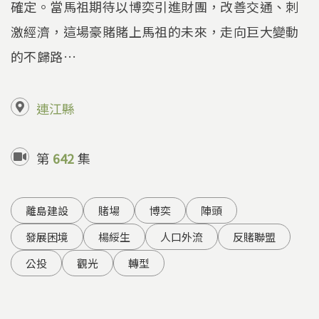
確定。當馬祖期待以博奕引進財團，改善交通、刺
激經濟，這場豪賭賭上馬祖的未來，走向巨大變動
的不歸路…
連江縣
第
642
集
離島建設
賭場
博奕
陣頭
發展困境
楊綏生
人口外流
反賭聯盟
公投
觀光
轉型