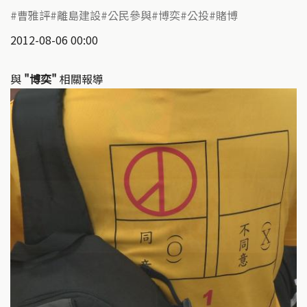
曹雅評
離島建設
公民參與
博奕
公投
賭博
2012-08-06 00:00
與
"博奕"
相關報導