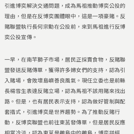
引進博奕解決交通問題，成為馬祖推動博奕公投的
理由，但是在反博奕團體眼中，這是一項豪賭。反
賭聯盟執行長何宗勳在公投前，來到馬祖進行反博
奕公投宣傳。
一早，在南竿獅子市場，居民正採賣食物，反賭聯
盟發送反賭傳單，獲得許多婦女們的支持，認為引
入賭場，會敗壞島嶼善良風氣。現任立委也是前縣
長楊雪生表達反賭立場，認為馬祖不該用賭來找出
路。但是，也有居民表示支持，認為做好管制與配
套措式，引進博奕是世界趨勢。為了推動反賭行
動，反博奕聯盟也前往東莒發傳單，但是居民反應
相當冷淡，認為東莒是離島中的離島，博奕拼經