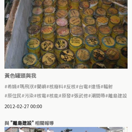
黃色罐頭與我
希婻
瑪飛洑
蘭嶼
核廢料
反核
台電
達悟
輻射
原住民
污染
核電
核能
原發
張武修
潮間帶
離島建設
2012-02-27 00:00
與
"離島建設"
相關報導