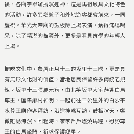
後，各廟宇舉辦擺暝迎神，這是馬祖最具文化特色
的活動，許多異鄉遊子和外地遊客都會前來，一同
慶祝。華光大帝廟的鼓板隊上場表演，獲得滿場喝
采，除了精湛的鼓藝外，更多是看見肯學的年輕人
上場。
擺暝文化中，農曆正月十三的坂里十三暝，更是具
有無形文化財的價值，當地居民保留許多傳統老規
矩。坂里十三暝慶元宵，由北竿坂里大宅恭迎白馬
尊王，匯集鄰村神明，一起前往二公里外的白沙平
水尊王廟作客拜訪，沿途神轎互訪，鼓板喧天，響
徹離島海濱。回程時，家家戶戶燃燒馬糧，慰勞尊
王的白馬坐騎，祈求保護鄉里。