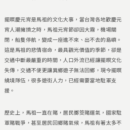
擺暝慶元宵是馬祖的文化大事，當台灣各地歡慶元
宵人潮擁擠之時，馬祖元宵節卻因大霧，機場關
閉，船隻停航，變成一座進不來、出不去的島嶼。
這是馬祖的悲情宿命，最具觀光價值的季節，卻是
交通中斷最嚴重的時間，人口外流已經讓擺暝文化
失傳，交通不便更讓異鄉遊子無法回鄉，現今擺暝
繞境隊伍，很多遊街人力，已經需要當地駐軍支
援。
歷史上，馬祖一直在賭，居民擲筊賭運氣，國家駐
軍賭戰爭，甚至居民回鄉賭氣候，馬祖有著太多不