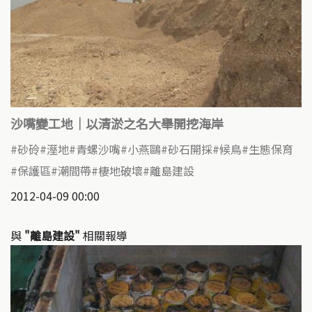
沙嘴變工地｜以清淤之名大舉開挖海岸
砂砱
溼地
青螺沙嘴
小燕鷗
砂石開採
候鳥
生態保育
保護區
潮間帶
棲地破壞
離島建設
2012-04-09 00:00
與
"離島建設"
相關報導