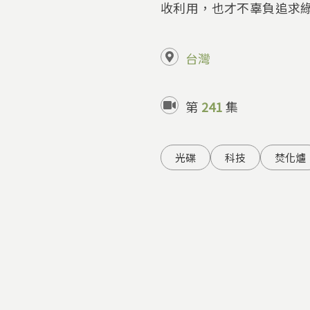
收利用，也才不辜負追求
台灣
第
241
集
光碟
科技
焚化爐