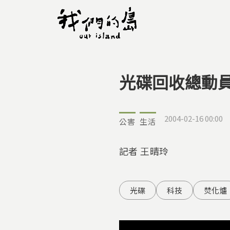
光碟回收總動
您在這裡
2004-02-16 00:00
公害
生活
記者 王晴玲
光碟
科技
焚化爐