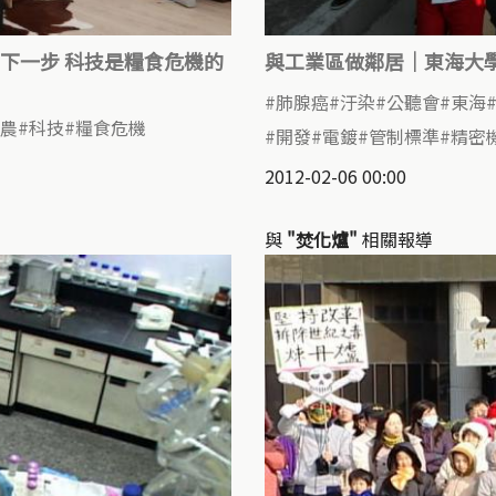
下一步 科技是糧食危機的
與工業區做鄰居｜東海大
肺腺癌
汙染
公聽會
東海
農
科技
糧食危機
開發
電鍍
管制標準
精密
2012-02-06 00:00
與
"焚化爐"
相關報導