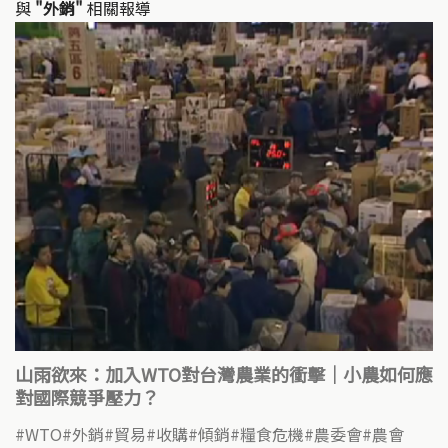
與
"外銷"
相關報導
山雨欲來：加入WTO對台灣農業的衝擊｜小農如何應
對國際競爭壓力？
WTO
外銷
貿易
收購
傾銷
糧食危機
農委會
農會