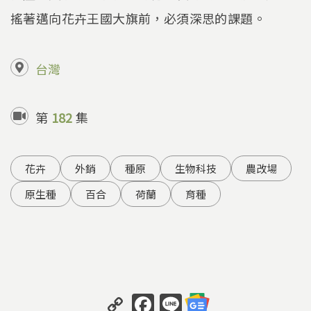
搖著邁向花卉王國大旗前，必須深思的課題。
台灣
第
182
集
花卉
外銷
種原
生物科技
農改場
原生種
百合
荷蘭
育種
C
F
Li