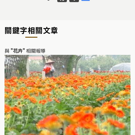
o
a
n
p
c
e
y
e
關鍵字相關文章
Li
b
n
o
k
o
與
"花卉"
相關報導
k