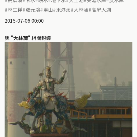
高屏溪
限水
缺水
地下水
人工湖
美濃水庫
反水庫
林生祥
羅元鴻
里山
東港溪
大林蒲
高屏大湖
2015-07-06 00:00
與
"大林蒲"
相關報導