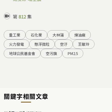
第
812
集
重工業
石化業
大林蒲
煉油廠
火力發電
懸浮微粒
空汙
王敏玲
地球公民基金會
空污旗
PM2.5
關鍵字相關文章