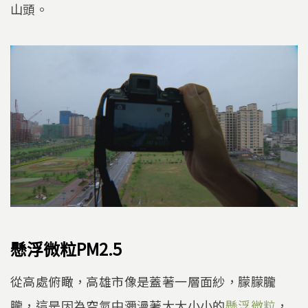
山頭。
懸浮微粒PM2.5
從高處俯瞰，高雄市像是蓋著一層面紗，朦朦朧
朧，這是因為空氣中瀰漫著大大小小的
懸浮微粒
，