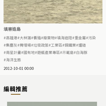
填害造島
高雄港
大林蒲
養殖
廢棄物
填海造陸
重金屬
污染
集塵灰
掩埋場
垃圾政策
工業區
鋼鐵業
爐碴
南星計畫
國有地
遊艇產業專區
示範島
白海豚
海洋生態
2012-10-01 00:00
編輯推薦