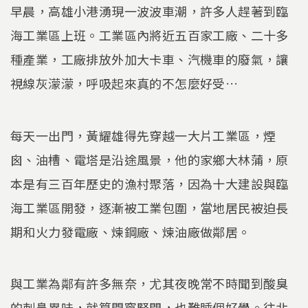
早晨，高雄小港湧現一波波車潮，許多人趕著到臨
海工業區上班。工業區內將近五百家工廠、二十多
種產業，工廠排放外加大卡車、汽機車的廢氣，讓
視線灰濛濛，呼吸起來真的不怎麼好受…
每天一出門，黃耀雄得先穿越一大片工業區，煙
囪、油槽、電塔是沿途風景，他的家鄉大林蒲，原
本是有三百年歷史的漁村聚落，因為十大建設與臨
海工業區開發，逐漸被工業包圍，當地居民被迫長
期和火力發電廠、煉鋼廠、煉油廠做鄰居。
與工業為鄰有許多無奈，尤其夜晚常不時聞到酸臭
的刺鼻異味，就算門窗緊閉，也難睡個好覺。往北