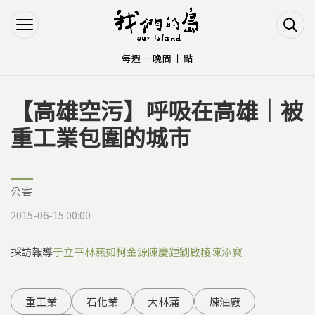
Jump to Main content
Jump to Navigation
每週一晚間十點
【高雄空污】呼吸在高雄｜被
您在這裡
重工業包圍的城市
公害
2015-06-15 00:00
採訪報導
于立平
林燕如
柯金源
陳慶鍾
劉啟稜
陳添寶
重工業
石化業
大林蒲
煉油廠