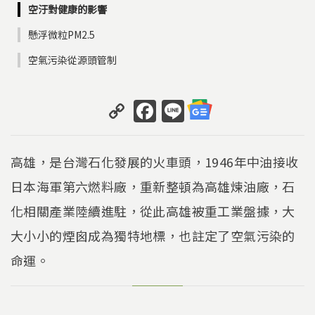
空汙對健康的影響
懸浮微粒PM2.5
空氣污染從源頭管制
C
F
Li
o
a
n
p
c
e
高雄，是台灣石化發展的火車頭，1946年中油接收
y
e
日本海軍第六燃料廠，重新整頓為高雄煉油廠，石
Li
b
化相關產業陸續進駐，從此高雄被重工業盤據，大
n
o
k
o
大小小的煙囪成為獨特地標，也註定了空氣污染的
k
命運。