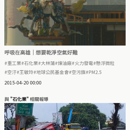
呼吸在高雄｜想要乾淨空氣好難
重工業
石化業
大林蒲
煉油廠
火力發電
懸浮微粒
空汙
王敏玲
地球公民基金會
空污旗
PM2.5
2015-04-20 00:00
與
"石化業"
相關報導