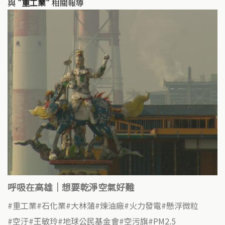
與
"重工業"
相關報導
呼吸在高雄｜想要乾淨空氣好難
重工業
石化業
大林蒲
煉油廠
火力發電
懸浮微粒
空汙
王敏玲
地球公民基金會
空污旗
PM2.5