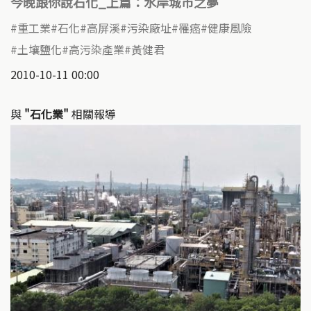
今晚跟你說石化_上篇：水岸城市之夢
重工業
石化
高屏溪
污染廠址
罹癌
健康風險
土壤鹽化
高污染產業
黃健君
2010-10-11 00:00
與
"石化業"
相關報導