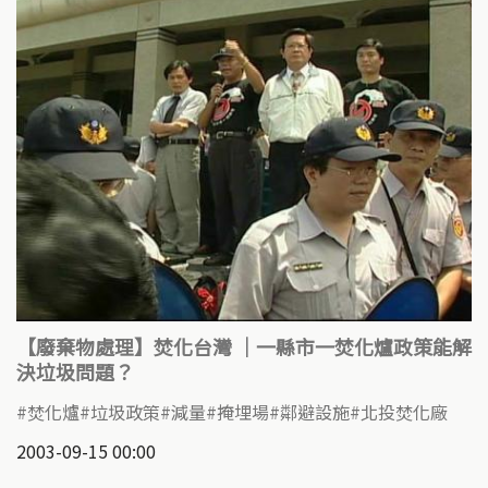
【廢棄物處理】焚化台灣 ｜一縣市一焚化爐政策能解
決垃圾問題？
焚化爐
垃圾政策
減量
掩埋場
鄰避設施
北投焚化廠
2003-09-15 00:00