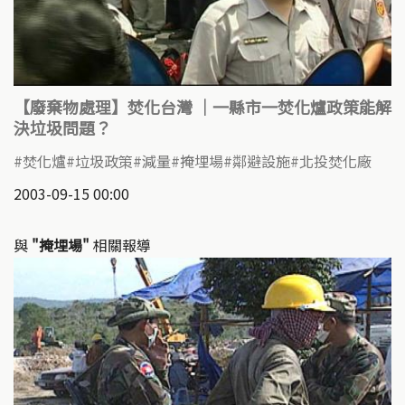
【廢棄物處理】焚化台灣 ｜一縣市一焚化爐政策能解
決垃圾問題？
焚化爐
垃圾政策
減量
掩埋場
鄰避設施
北投焚化廠
2003-09-15 00:00
與
"掩埋場"
相關報導