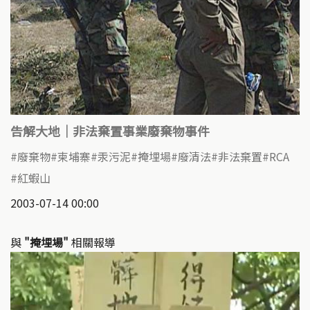
告解大地｜非法棄置事業廢棄物事件
廢棄物
柬埔寨
汞污泥
掩埋場
廢清法
非法棄置
RCA
紅蝦山
2003-07-14 00:00
與
"掩埋場"
相關報導