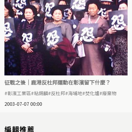
征戰之後｜鹿港反杜邦運動在彰濱留下什麼？
彰濱工業區
粘錫麟
反杜邦
海埔地
焚化爐
廢棄物
2003-07-07 00:00
編輯推薦