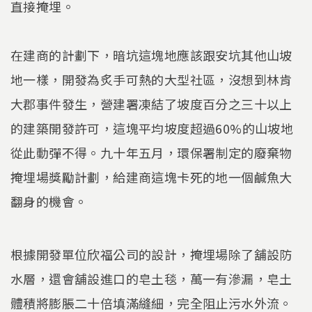
直接掩埋。
在建商的計劃下，暗坑這塊地應該跟安坑其他山坡
地一樣，開發為炙手可熱的大型社區，沒想到林肯
大郡事件發生，營建署凍結了坡度百分之三十以上
的建築開發許可，這塊平均坡度超過60%的山坡地
從此動彈不得。九十年五月，環保署制定的廢棄物
掩埋場獎勵計劃，給建商這塊卡死的地一個鹹魚大
翻身的機會。
根據開發單位欣福公司的設計，掩埋場除了舖設防
水層，還會舖設進口的皂土毯，萬一有滲漏，皂土
體積將膨脹二十倍填滿縫細，完全阻止污水外流。