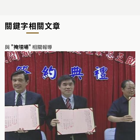
o
a
n
p
c
e
y
e
關鍵字相關文章
Li
b
n
o
k
o
與
"掩埋場"
相關報導
k