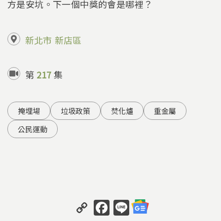
方是安坑。下一個中獎的會是哪裡？
新北市
新店區
第
217
集
掩埋場
垃圾政策
焚化爐
重金屬
公民運動
C
F
Li