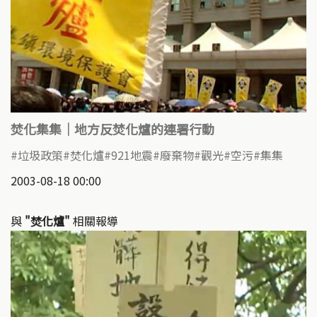
焚化集集｜地方反焚化爐的連署行動
垃圾政策
焚化爐
921地震
廢棄物
觀光
空污
集集
2003-08-18 00:00
與
"焚化爐"
相關報導