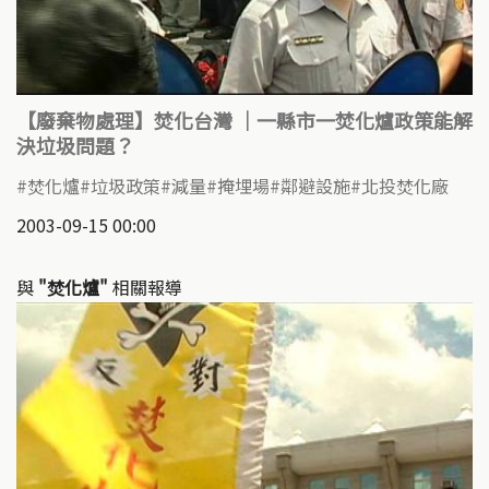
【廢棄物處理】焚化台灣 ｜一縣市一焚化爐政策能解
決垃圾問題？
焚化爐
垃圾政策
減量
掩埋場
鄰避設施
北投焚化廠
2003-09-15 00:00
與
"焚化爐"
相關報導