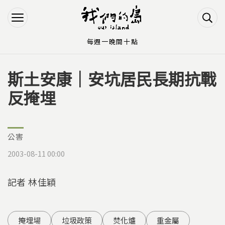
Jump to Main content
Jump to Navigation
每週一晚間十點
斯土安康｜安坑居民長期抗戰
您在這裡
反掩埋
公害
2003-08-11 00:00
記者 林佳穎
掩埋場
垃圾政策
焚化爐
重金屬