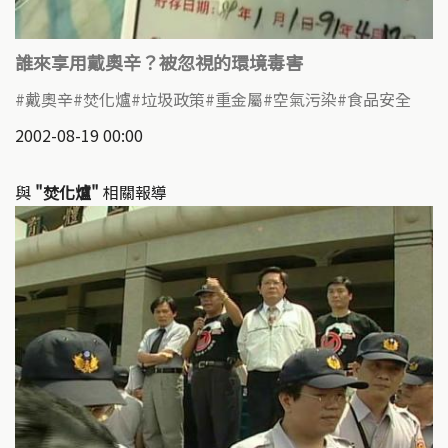
誰來享用戴奧辛？被忽視的環境毒害
戴奧辛
焚化爐
垃圾政策
重金屬
空氣污染
食品安全
2002-08-19 00:00
與
"焚化爐"
相關報導