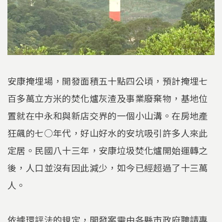
安康掩埋場，開發面積五十點四公頃，預計掩埋七
百多萬立方米的焚化爐灰渣及事業廢棄物，基地位
置就在中永和與新店交界的一個小山溝。在房地產
狂飆的七○年代，好山好水的安坑吸引許多人來此
定居。民國八十三年，安康垃圾焚化爐開始運轉之
後，人口並沒有因此減少，如今已經超過了十三萬
人。
依據環評法的規定，開發案需由各縣市政府聘請專