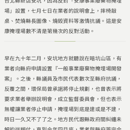
台北縣新店安坑，因為反對「安康事業廢棄物掩埋
場」設置，七月七日在業者的說明會上，摔椅敲
桌、焚燒縣長圖像、燒毀資料等激情抗議。這是安
康掩埋場數不清是第幾次的反對活動。
早在九十年二月，安坑地方就聽說在暗坑山區，有
業者向縣府申請設置『一般事業廢棄物掩埋場開發
案』。之後，縣議員及市民代表數次至縣府抗議，
反覆之間，環保局曾承諾將停止規劃，也曾表示將
要求業者舉辦說明會，成立監督委員會，但也表示
無權讓業者停止申請，掩埋場到底是建或是不建，
時日一久又不了了之。地方民代跟縣政府間糾纏未
解的迷糊仗，直到今年四月底，業者與縣府簽完合