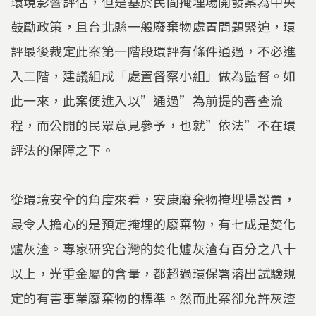
環境影響評估，但是基於民間掩埋場開發案為中央
鼓勵政策，且台北縣一般廢棄物處置問題緊迫，環
評最後裁定此案第一階段環評有條件通過，不必進
入二階，建議組成「處置督察小組」做為監督。如
此一來，此案便進入以”通過”為前提的審查流
程，而公開的民眾意見參予，也就”依法”不在環
評法的保障之下。
從環境安全的角度來看，安康廢棄物掩埋場設置，
最令人擔心的是預定掩埋的廢棄物，有七成是焚化
爐灰渣。專家研究台灣的焚化爐灰渣有百分之八十
以上，光重金屬的含量，都超過環保署溶出試驗規
定的有害事業廢棄物的標準。然而此案卻允許灰渣