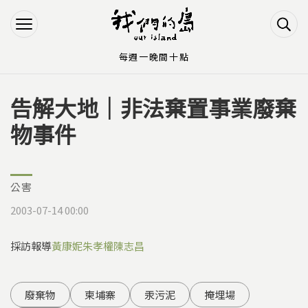
Jump to Main content
Jump to Navigation
每週一晚間十點
告解大地｜非法棄置事業廢棄
您在這裡
物事件
公害
2003-07-14 00:00
採訪報導
黃康妮
朱孝權
陳志昌
廢棄物
柬埔寨
汞污泥
掩埋場