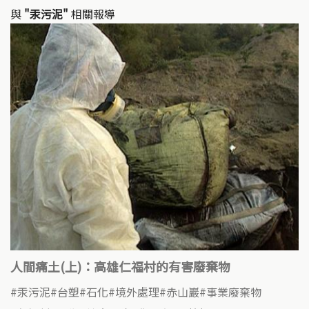
與
"汞污泥"
相關報導
人間痛土(上)：高雄仁福村的有害廢棄物
汞污泥
台塑
石化
境外處理
赤山巖
事業廢棄物