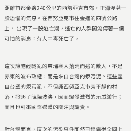
距離首都金邊240公里的西努亞克市郊，正瀰漫著一
股恐懼的氣息。在西努亞克市往金邊的四號公路
上， 出現了一股逃亡潮，逃亡的人群間流傳著一個
可怕的消息：有人中毒死亡了。
這次讓飽經戰亂的柬埔寨人落荒而逃的敵人，不是
赤柬的波布政權，而是來自台灣的汞污泥。這些產
自台塑的汞污泥，不但讓西努亞克市旁平靜的村
落，掀起了陣陣波濤，因而爆發激烈的示威遊行；
而且也引來國際媒體的關注與譴責。
對台灣而言，這次的污染事件固然已經震得全國上