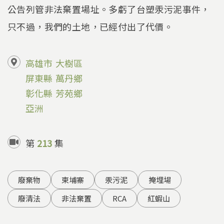
公告列管非法棄置場址。多虧了台塑汞污泥事件，
只不過，我們的土地，已經付出了代價。
高雄市
大樹區
屏東縣
萬丹鄉
彰化縣
芳苑鄉
亞洲
第
213
集
廢棄物
柬埔寨
汞污泥
掩埋場
廢清法
非法棄置
RCA
紅蝦山