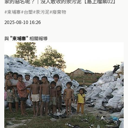
家的惡名呢？｜沒人敢收的汞污泥【島上檔案02】
柬埔寨
台塑
汞污泥
廢棄物
2025-08-10 16:26
與
"柬埔寨"
相關報導