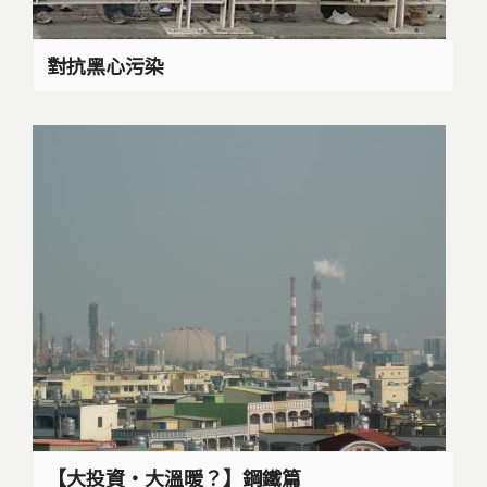
對抗黑心污染
【大投資‧大溫暖？】鋼鐵篇