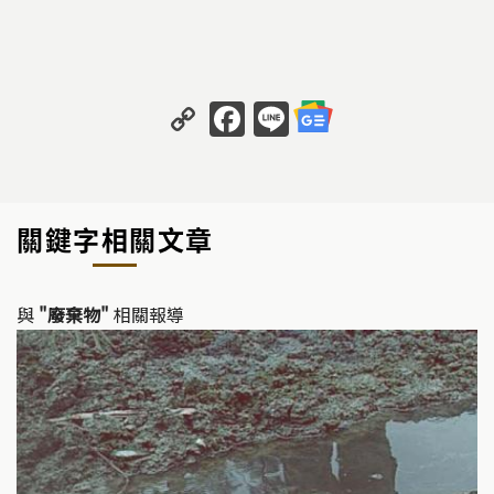
C
F
Li
o
a
n
p
c
e
y
e
關鍵字相關文章
Li
b
n
o
k
o
與
"廢棄物"
相關報導
k