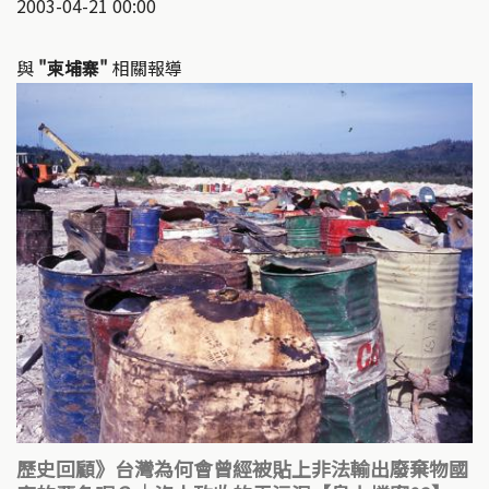
2003-04-21 00:00
與
"柬埔寨"
相關報導
歷史回顧》台灣為何會曾經被貼上非法輸出廢棄物國