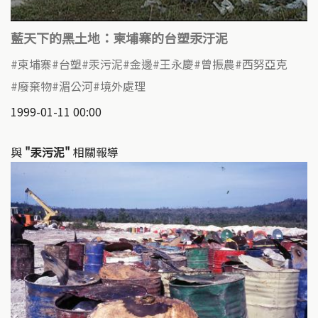
藍天下的黑土地：柬埔寨的台塑汞汙泥
柬埔寨
台塑
汞污泥
金邊
王永慶
曾振農
西努亞克
廢棄物
湄公河
境外處理
1999-01-11 00:00
與
"汞污泥"
相關報導