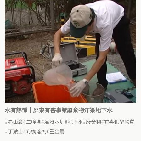
水有餘悸｜屏東有害事業廢棄物汙染地下水
赤山巖
二峰圳
灌溉水圳
地下水
廢棄物
有毒化學物質
丁澈士
有機溶劑
重金屬