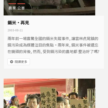
農業
公害
鎘米·再見
2003-08-11
兩年前一場震驚全國的鎘米失蹤事件, 讓雲林虎尾鎮的
鎘污染成為媒體注目的焦點。兩年來, 鎘米事件被遺忘
在鏡頭的背後, 然而, 受到鎘污染的農地都 整治好了嗎?
污染農地的元兇找到了嗎? 不能耕種的農民怎麼度過這
閱讀更多
些等待的日子呢?