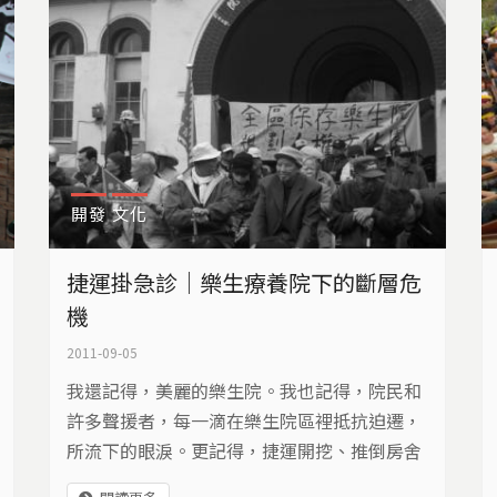
開發
文化
捷運掛急診｜樂生療養院下的斷層危
機
2011-09-05
我還記得，美麗的樂生院。我也記得，院民和
許多聲援者，每一滴在樂生院區裡抵抗迫遷，
所流下的眼淚。更記得，捷運開挖、推倒房舍
的每個瞬間。然後，樂生不再美麗。然後，捷