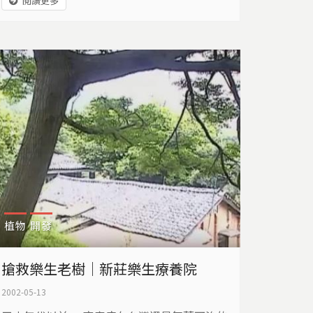
閱讀更多
樂生的危機，不只是地面房舍的保存，而是地
層開挖破壞後，地下水層可能帶來的巨災…
植物
開發
搶救樂生老樹｜新莊樂生療養院
2002-05-13