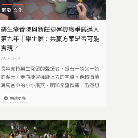
開發
文化
樂生療養院與新莊捷運機廠爭議邁入
第九年｜樂生願：共贏方案是否可能
實現？
代人的命運，同時延伸至文化保
2013-01-14
，報導試圖對抗集體遺忘。
長年支持樂生保留的聲援者，提著一袋又一袋
的泥土，走向捷運機廠上方的空橋。像精衛填
海寓言中的小小飛燕，明知希望微薄，仍然想
努力填平新莊捷運機廠。2007年，樂生保留聲
閱讀更多
援者曾經高喊「捷運機廠和樂生可以共存」，
為什麼現在，他們要填平機廠？樂生爭議，長
達九年，究竟，如何落幕？