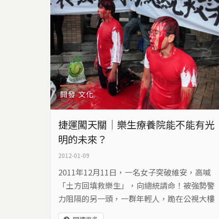
開發
文化
捷運闖天關｜樂生療養院能不能有光
明的未來？
2012-01-09
2011年12月11日，一名女子突破維安，高喊
「土方回填救樂生」，向總統請命！被強勢警
力阻隔的另一頭，一群年輕人，跪在公視大樓
對面的民宅外，血紅色漿，在淒風苦雨中，淋