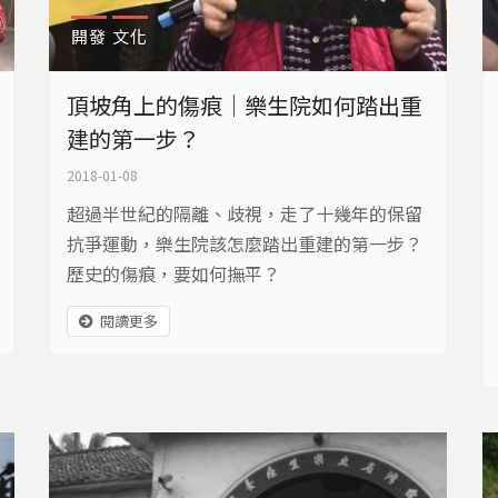
不能有光明的未來？〉
開發
文化
的斷層危機〉
頂坡角上的傷痕｜樂生院如何踏出重
建的第一步？
重建想像
2018-01-08
療養院的歷史，揭露疾病污名與隔離政策如何塑造一整
超過半世紀的隔離、歧視，走了十幾年的保留
此不只是建築，而是承載被壓抑記憶與社會反省的場域
抗爭運動，樂生院該怎麼踏出重建的第一步？
歷史的傷痕，要如何撫平？
〉
閱讀更多
何踏出重建的第一步？〉
養院〉