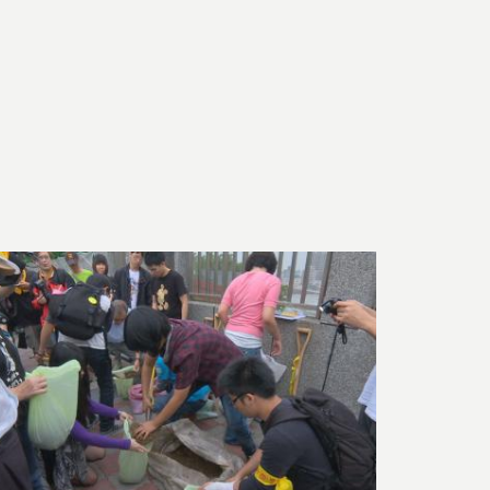
呈現高齡、病弱者為捍衛居住權
核心敘事。
、地下水與走山疑慮，報導質疑
整體城市的公共安全問題。