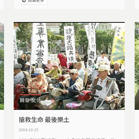
閱讀更多
運面臨危機。
開發
文化
搶救生命 最後樂土
2004-10-25