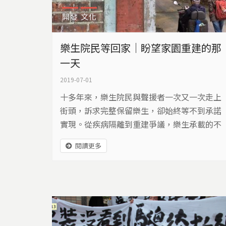
〈捷運闖天關｜樂生療養院能
開發
文化
〈捷運掛急診｜樂生療養院下
樂生院民等回家｜盼望家園重建的那
一天
▼被隔離的歷史記憶與保存／
2019-07-01
此類報導回溯樂生作為痲瘋病
十多年來，樂生院民與聲援者一次又一次走上
存與重建的未來想像。樂生在
街頭，訴求完整保留樂生，卻始終等不到承諾
實現。從疾病隔離到重建爭議，樂生承載的不
※推薦閱讀：
只是歷史傷痕，也是一段仍在發生的等待與抗
〈樂生風暴｜世紀之病痲瘋病
閱讀更多
爭。
〈頂坡角上的傷痕｜樂生院如
〈搶救樂生老樹｜新莊樂生療