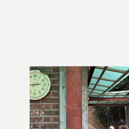
▼開發體制下的人權衝突與迫
聚焦樂生院民在捷運開發體制
與尊嚴走上街頭，突顯公共建
※推薦閱讀：
〈樂生院民等回家｜盼望家園
〈搶救生命 最後樂土〉
〈樂生912抗爭事件─來自地
▼都市開發、工程風險與公共
從工程與風險治理切入，檢視
開發決策的安全性與正當性，
※推薦閱讀：
〈樂生療養院與新莊捷運機廠