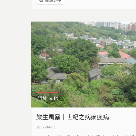
閱讀更多
上衣著單薄的青年，她們呼籲總統，重視捷運
機廠上方樂生院的走山危機、不要讓機廠、樂
生院和鄰近居民的性命安危，毀於一旦… 總統
大選和樂生走山，一起倒數計時。2012年1月2
日，雙北市長宣佈新莊捷運通車到輔大，剩下
兩站，等新莊機廠完工，就能通車。新莊捷
運，能不能長治久安？樂生院的命運，又會何
去何從？
開發
文化
樂生風暴｜世紀之病痲瘋病
2007-04-06