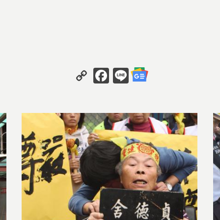
遷抗爭
下，長期面對迫遷、拆除與政策黑箱的抗爭歷程。內容
設忽視弱勢聲音，整體樂生事件最具倫理與政治張力的
Copy
Facebook
Line
重建的那一天〉
Link
層的警訊〉
安全辯證
捷運新莊線與樂生療養院之間的結構性衝突。透過地質
並指出所謂「發展」不僅影響文化保存，更可能演變為
爭議邁入第九年｜樂生願：共贏方案是否可能實現？〉