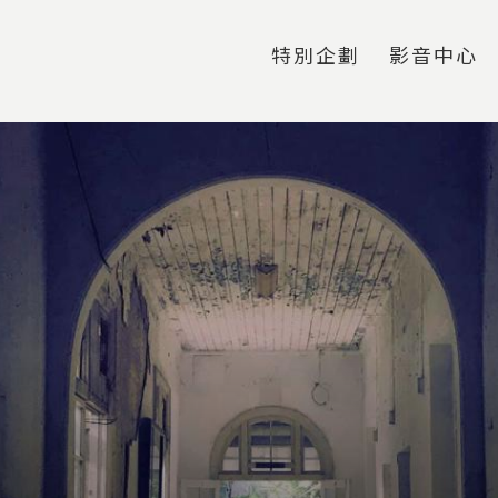
Jump to Main content
Jump to Navigation
特別企劃
影音中心