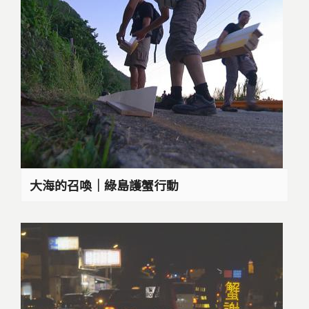
大海的召喚｜綠島護蟹行動