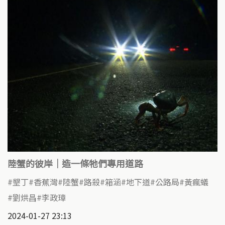
陸蟹的彼岸｜造一條牠們專用道路
墾丁
香蕉灣
陸蟹
路殺
箱涵
地下道
公路局
黃瘋蟻
劉烘昌
李政璋
2024-01-27 23:13