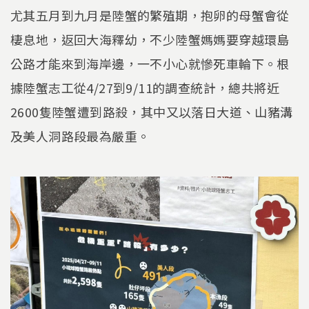
尤其五月到九月是陸蟹的繁殖期，抱卵的母蟹會從
棲息地，返回大海釋幼，不少陸蟹媽媽要穿越環島
公路才能來到海岸邊，一不小心就慘死車輪下。根
據陸蟹志工從4/27到9/11的調查統計，總共將近
2600隻陸蟹遭到路殺，其中又以落日大道、山豬溝
及美人洞路段最為嚴重。