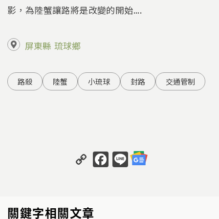
影，為陸蟹讓路將是改變的開始....
屏東縣
琉球鄉
路殺
陸蟹
小琉球
封路
交通管制
C
F
Li
o
a
n
p
c
e
y
e
關鍵字相關文章