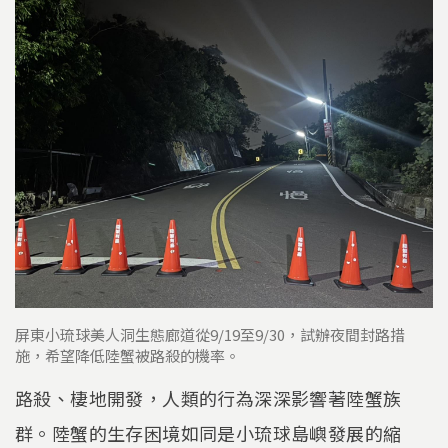
屏東小琉球美人洞生態廊道從9/19至9/30，試辦夜間封路措
施，希望降低陸蟹被路殺的機率。
路殺、棲地開發，人類的行為深深影響著陸蟹族
群。陸蟹的生存困境如同是小琉球島嶼發展的縮