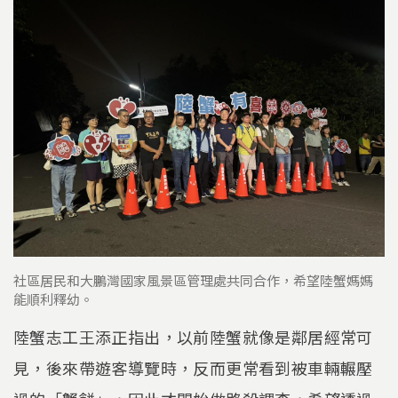
社區居民和大鵬灣國家風景區管理處共同合作，希望陸蟹媽媽
能順利釋幼。
陸蟹志工王添正指出，以前陸蟹就像是鄰居經常可
見，後來帶遊客導覽時，反而更常看到被車輛輾壓