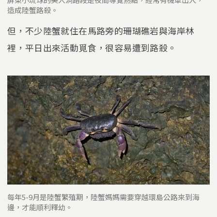
造成陸蟹路殺。
但，不少陸蟹就住在馬路旁的珊瑚礁岩與海岸林
裡，平日出來活動覓食，很容易遭到路殺。
每年5-9月是陸蟹繁殖期，陸蟹媽媽需要穿越環島公路來到海
邊，才能順利釋幼。