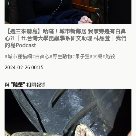
【週三來聽島】哈囉！城市新鄰居 我家旁邊有白鼻
心?! ｜ft.台灣大學昆蟲學系研究助理 林品萱｜我們
的島Podcast
城市狸貓網
白鼻心
野生動物
果子狸
犬殺
路殺
2024-02-26 00:15
與
"陸蟹"
相關報導