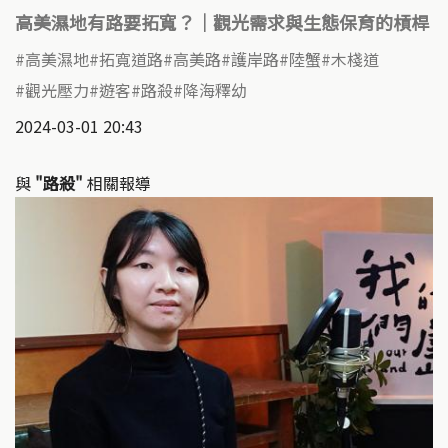
高美濕地有路要拓寬？｜觀光需求與生態保育的槓桿
高美濕地
拓寬道路
高美路
護岸路
陸蟹
木棧道
觀光壓力
遊客
路殺
降海釋幼
2024-03-01 20:43
與
"路殺"
相關報導