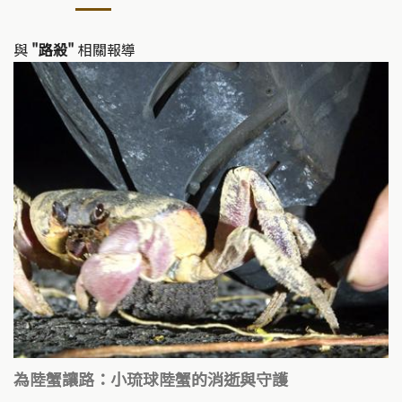
Li
b
n
o
k
o
與
"路殺"
相關報導
k
為陸蟹讓路：小琉球陸蟹的消逝與守護