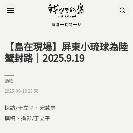
Jump to Main content
Jump to Navigation
每週一晚間十點
【島在現場】屏東小琉球為陸
您在這裡
蟹封路｜2025.9.19
動物
2025-09-19 23:58
採訪/于立平、宋慧昱
撰稿、攝影/于立平