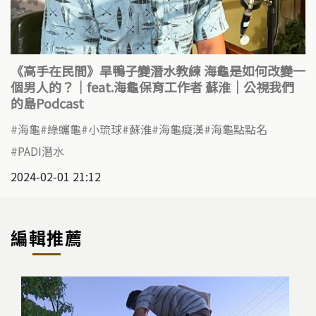
《高手在民間》旱鴨子變潛水教練 海龜是如何改變一
個男人的？｜feat.海龜保育工作者 蘇淮｜公視我們
的島Podcast
海龜
綠蠵龜
小琉球
蘇淮
海龜癡漢
海龜點點名
PADI潛水
2024-02-01 21:12
編輯推薦