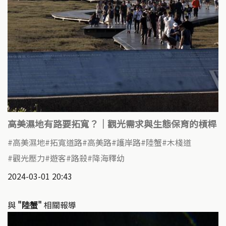
高美濕地有路要拓寬？｜觀光需求與生態保育的槓桿
高美濕地
拓寬道路
高美路
護岸路
陸蟹
木棧道
觀光壓力
遊客
路殺
降海釋幼
2024-03-01 20:43
與
"陸蟹"
相關報導