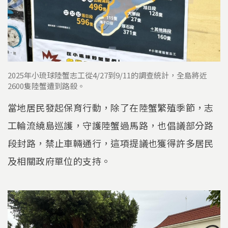
2025年小琉球陸蟹志工從4/27到9/11的調查統計，全島將近
2600隻陸蟹遭到路殺。
當地居民發起保育行動，除了在陸蟹繁殖季節，志
工輪流繞島巡護，守護陸蟹過馬路，也倡議部分路
段封路，禁止車輛通行，這項提議也獲得許多居民
及相關政府單位的支持。