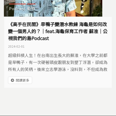
Podcast
動物
《高手在民間》旱鴨子變潛水教練 海龜是如何改
變一個男人的？｜feat.海龜保育工作者 蘇淮｜公
視我們的島Podcast
2024-02-01
超級斜槓人生！在台南出生長大的蘇淮，在大學之前都
是旱鴨子，有一次硬著頭皮跟朋友到墾丁浮潛，卻成為
所有人的笑柄。後來立志學游泳，沒料到，不但成為救
生員，更考到PADI水肺潛水教練執照。
閱讀更多