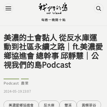
Jump to Main content
Jump to Navigation
每週一晚間十點
美濃的土會黏人 從反水庫運
您在這裡
動到社區永續之路｜ft.美濃愛
鄉協進會 總幹事 邱靜慧｜公
視我們的島Podcast
Podcast
農業
2024-05-19 23:07
美濃愛鄉協進會
反水庫
雙溪
黃蝶翠谷