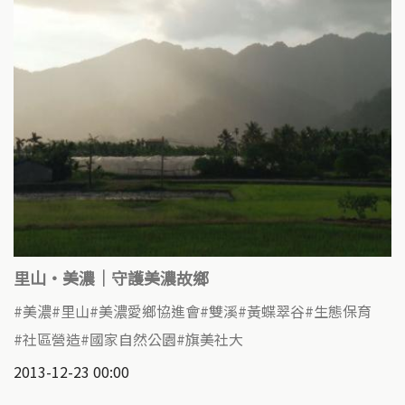
里山‧美濃｜守護美濃故鄉
美濃
里山
美濃愛鄉協進會
雙溪
黃蝶翠谷
生態保育
社區營造
國家自然公園
旗美社大
2013-12-23 00:00