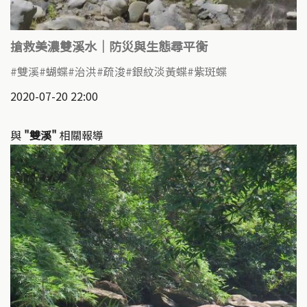
搶救美濃雙溪水｜防災與生態尋平衡
雙溪
蝴蝶
治洪
疏浚
銀紋淡黃蝶
紫斑蝶
2020-07-20 22:00
與
"雙溪"
相關報導