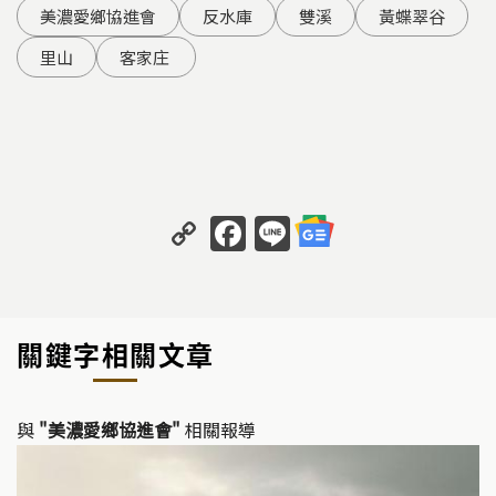
美濃愛鄉協進會
反水庫
雙溪
黃蝶翠谷
里山
客家庄 ​
C
F
Li
o
a
n
p
c
e
y
e
關鍵字相關文章
Li
b
n
o
k
o
與
"美濃愛鄉協進會"
相關報導
k