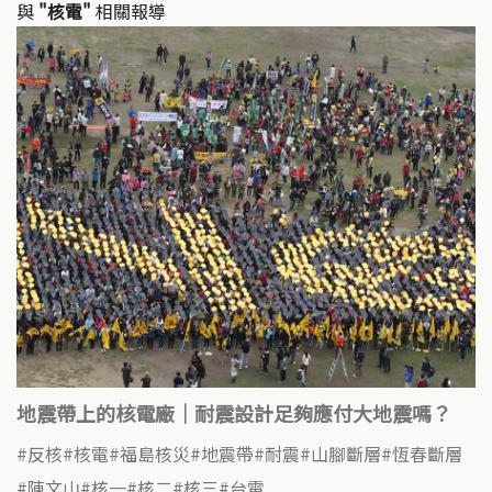
與
"核電"
相關報導
地震帶上的核電廠｜耐震設計足夠應付大地震嗎？
反核
核電
福島核災
地震帶
耐震
山腳斷層
恆春斷層
陳文山
核一
核二
核三
台電