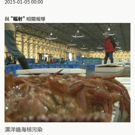
2015-01-05 00:00
與
"輻射"
相關報導
漂洋過海核污染