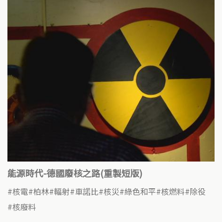
能源時代-德國廢核之路(重製短版)
核電
柏林
輻射
車諾比
核災
綠色和平
核燃料
除役
核廢料