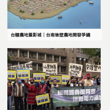
台糖農地蓋影城｜台南後壁農地開發爭議