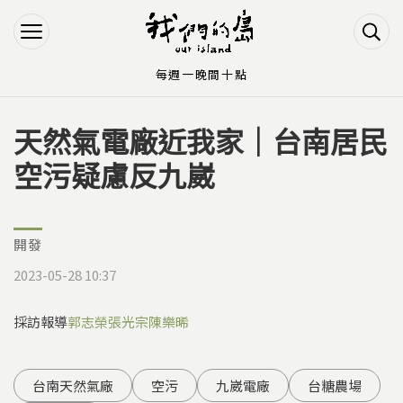
Jump to Main content
Jump to Navigation
每週一晚間十點
天然氣電廠近我家｜台南居民
您在這裡
空污疑慮反九崴
開發
2023-05-28 10:37
採訪報導
郭志榮
張光宗
陳樂晞
台南天然氣廠
空污
九崴電廠
台糖農場