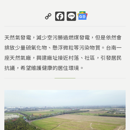
C
F
Li
o
a
n
p
c
e
天然氣發電，減少空污勝過燃煤發電，但是依然會
y
e
排放少量硫氧化物、懸浮微粒等污染物質。台南一
Li
b
座天然氣廠，興建廠址接近村落、社區，引發居民
n
o
k
o
抗議，希望維護健康的居住環境。
k