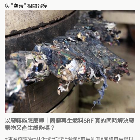
與
"空污"
相關報導
以廢轉能怎麼轉｜固體再生燃料SRF 真的同時解決廢
棄物又產生綠能嗎？
事業廢棄物
焚化爐
空污
燃煤
再生能源
固體再生燃料