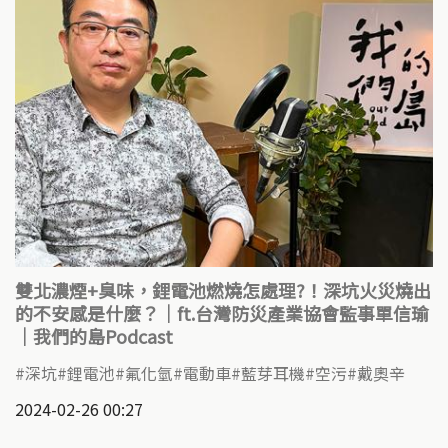
雙北濃煙+臭味，鋰電池燃燒怎處理?！深坑火災燒出
的不安感是什麼？｜ft.台灣防災產業協會監事單信瑜
｜我們的島Podcast
深坑
鋰電池
氟化氫
電動車
藍芽耳機
空污
戴奧辛
2024-02-26 00:27