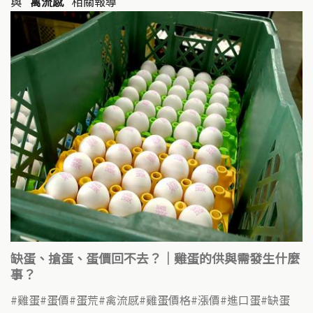
與
"禽流感"
相關報導
缺蛋、搶蛋、蛋價回不去？｜雞蛋的供與需發生什麼
事？
雞蛋
蛋價
蛋荒
禽流感
雞蛋價格
漲價
進口蛋
缺蛋