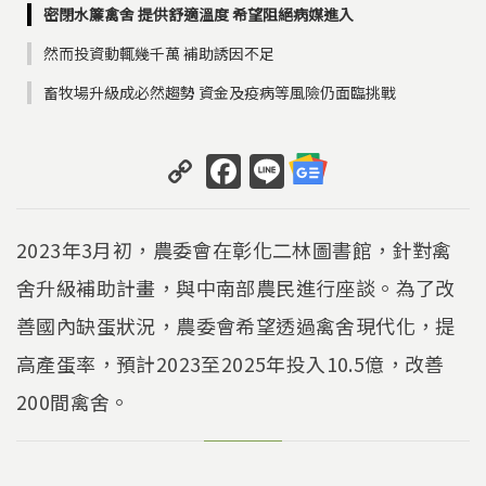
密閉水簾禽舍 提供舒適溫度 希望阻絕病媒進入
然而投資動輒幾千萬 補助誘因不足
畜牧場升級成必然趨勢 資金及疫病等風險仍面臨挑戰
C
F
Li
o
a
n
p
c
e
2023年3月初，農委會在彰化二林圖書館，針對禽
y
e
舍升級補助計畫，與中南部農民進行座談。為了改
Li
b
善國內缺蛋狀況，農委會希望透過禽舍現代化，提
n
o
k
o
高產蛋率，預計2023至2025年投入10.5億，改善
k
200間禽舍。