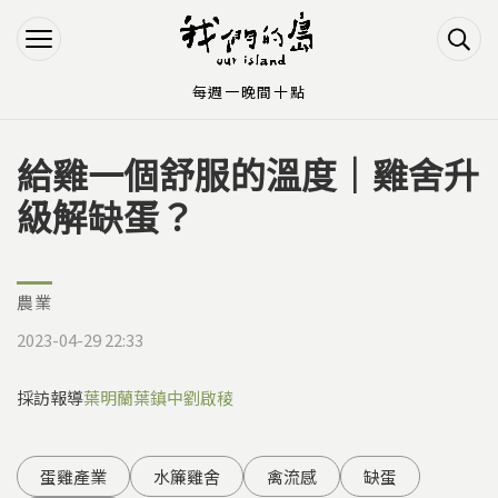
Jump to Main content
Jump to Navigation
每週一晚間十點
給雞一個舒服的溫度｜雞舍升
您在這裡
級解缺蛋？
農業
2023-04-29 22:33
採訪報導
葉明蘭
葉鎮中
劉啟稜
蛋雞產業
水簾雞舍
禽流感
缺蛋