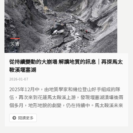
災害
從持續變動的大崩塌 解讀地質的訊息｜再探馬太
鞍溪堰塞湖
2026-01-07
2025年12月中，由地質學家和幾位登山好手組成的隊
伍，再次來到花蓮馬太鞍溪上游，發現堰塞湖潰壩後兩
個多月，地形地貌的劇變，仍在持續中。馬太鞍溪未來
是否會再度致災？為何這個區域會形成如此巨大的堰塞
閱讀更多
湖？這些問題需要藉由更多調查來解答……