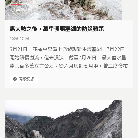
災害
馬太鞍之後，萬里溪堰塞湖的防災難題
2026-07-26
6月21日，花蓮萬里溪上游發現新生堰塞湖，7月22日
開始緩慢溢流，但未潰決。截至7月26日，最大蓄水量
達六百多萬立方公尺。從六月底到七月中，曾三度發布
紅色警戒，居民撤離最長超過十天。堰塞湖這種存在高
閱讀更多
度不確定性的天然災害，對防災決策與風險溝通帶來哪
些難題？