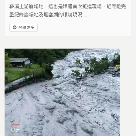
鞍溪上游崩塌地，這也是媒體首次抵達現場，近距離完
整紀錄崩塌地及堰塞湖的環境現況....
閱讀更多
災害