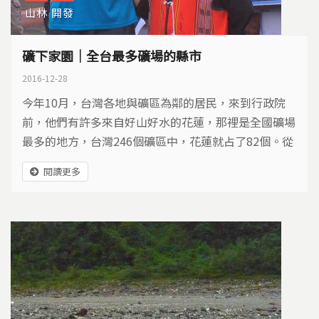
山林
開發
礦下家園｜全台最多礦場的縣市
2016-12-28
今年10月，台灣各地與礦區為鄰的居民，來到行政院
前，他們有許多來自好山好水的花蓮，那裡是全國礦場
最多的地方，台灣246個礦區中，花蓮就占了82個。從
和平溪、立霧溪、三棧溪、支亞干溪，每條溪上游，雲
閱讀更多
霧繚繞之處，都是一座又一座礦場。面對新礦進駐、舊
礦展延，礦下居民的心聲，能否被聽見？