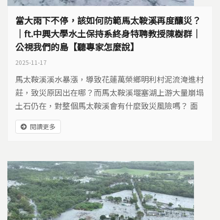
當大雨下不停，該如何防範馬太鞍溪再度釀災？
｜ft.中興大學水土保持系終身特聘教授陳樹群｜
公視我們的島【聽專家怎麼說】
2025-11-17
馬太鞍溪溪水暴漲，導致花蓮萬榮鄉明利村泥流淹進村
莊，致災原因出在哪？而馬太鞍溪堰塞湖上游大量崩塌
土石仍在，對整個馬太鞍溪會有什麼致災風險嗎？ 面
對花蓮縣的災後重建，政府提出了超級堤防的構想，不
閱讀更多
讓土砂災害再度出現，但建了超級堤防就能解決問題
嗎? 除了建堤防之外，還有沒有其他做法？軟性工法又
可以怎樣做呢？我們採訪了中興大學水土保持系終身特
聘教授陳樹群，來聽聽他怎麼說。