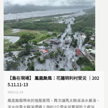
【島在現場】 鳳凰颱風：花蓮明利村受災 ｜202
5.11.11-13
2025-11-14
鳳凰颱風帶來的強風豪雨，再次讓馬太鞍溪溪水暴漲，
洪水從馬太鞍溪便橋上游約2公里未設置堤防之處溢