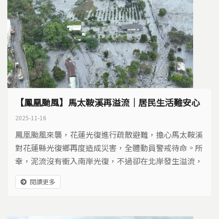
【鳳凰颱風】馬太鞍溪再溢流｜居民生活難安心
2025-11-16
鳳凰颱風來襲，花蓮光復進行疏散避難，擔心馬太鞍溪
對花蓮縣光復鄉再度造成災害，全體動員警戒待命。所
幸，泥流沒有衝入南岸光復，不過卻在北岸發生溢流，
導致萬榮鄉明利村多棟房屋受損，農田與道路受到影
閱讀更多
響，形成新的災情......