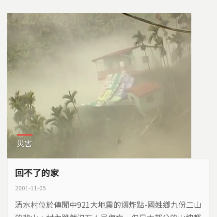
災害
回不了的家
2001-11-05
清水村位於傳聞中921大地震的爆炸點-國姓鄉九份二山