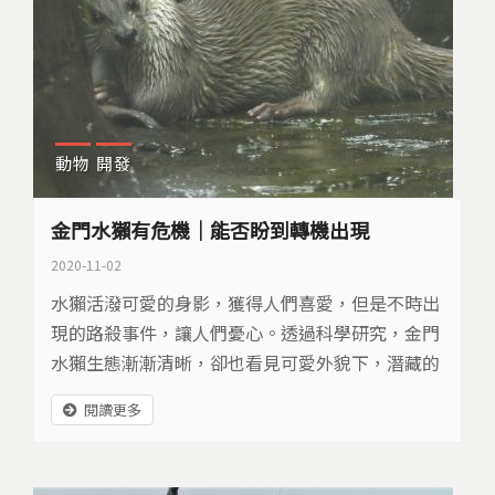
k
動物
開發
金門水獺有危機｜能否盼到轉機出現
2020-11-02
水獺活潑可愛的身影，獲得人們喜愛，但是不時出
現的路殺事件，讓人們憂心。透過科學研究，金門
水獺生態漸漸清晰，卻也看見可愛外貌下，潛藏的
生存危機。
閱讀更多