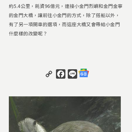
約5.4公里，耗資96億元，連接小金門烈嶼和金門金寧
的金門大橋，讓前往小金門的方式，除了搭船以外，
有了另一項開車的選項，而這座大橋又會帶給小金門
什麼樣的改變呢？
C
F
Li
o
a
n
p
c
e
y
e
Li
b
n
o
k
o