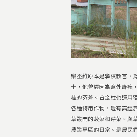
欒丕維原本是學校教官，
士，他曾經因為意外癱瘓
桂的芬芳。曾金柱也運用
各種特用作物，還有高經
草叢間的菠菜和芹菜。與
農業專區的日常。是農民