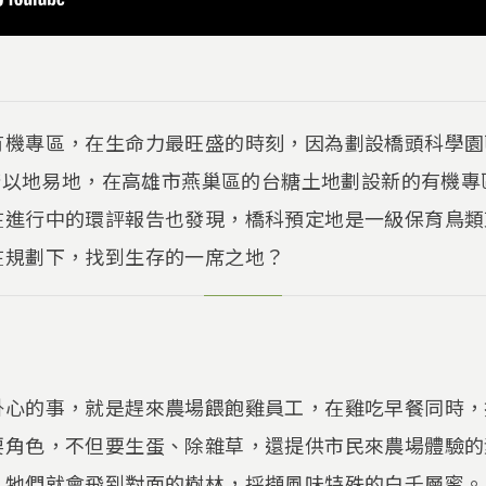
有機專區，在生命力最旺盛的時刻，因為劃設橋頭科學園
承諾以地易地，在高雄市燕巢區的台糖土地劃設新的有機
在進行中的環評報告也發現，橋科預定地是一級保育鳥類
在規劃下，找到生存的一席之地？
掛心的事，就是趕來農場餵飽雞員工，在雞吃早餐同時，
要角色，不但要生蛋、除雜草，還提供市民來農場體驗的
，牠們就會飛到對面的樹林，採擷風味特殊的白千層蜜。