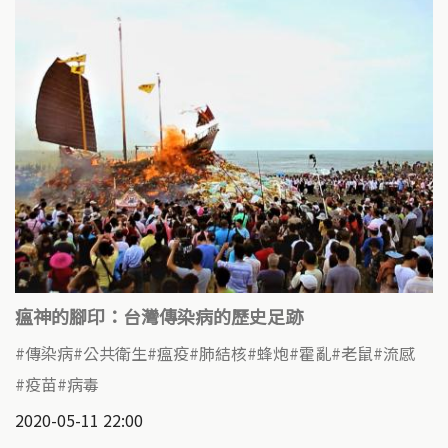
瘟神的腳印：台灣傳染病的歷史足跡
傳染病
公共衛生
瘟疫
肺結核
蜂炮
霍亂
老鼠
流感
疫苗
病毒
2020-05-11 22:00