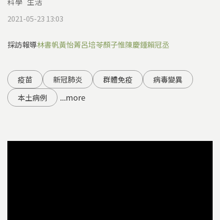
科學
生活
2021-05-23 13:03
採訪報導
林書帆
黃怡菁
呂培苓
顏子惟
陳慶鍾
賴冠丞
疫苗
新冠肺炎
群體免疫
病毒變異
...more
本土病例