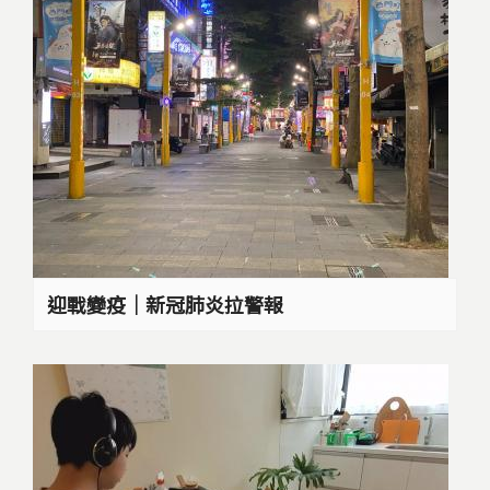
迎戰變疫｜新冠肺炎拉警報