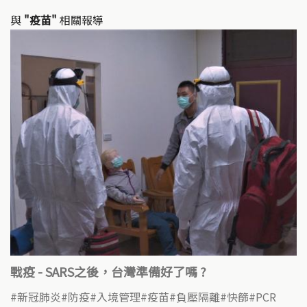
與
"疫苗"
相關報導
戰疫 - SARS之後，台灣準備好了嗎 ?
新冠肺炎
防疫
入境管理
疫苗
負壓隔離
快篩
PCR