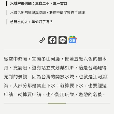
水域解嚴倡議：三自二不、單一窗口
水域活動的管理與協調，政府呼籲民眾自主管理
想玩水的人，準備好了嗎？
C
F
Li
o
a
n
p
c
e
從空中俯瞰，宜蘭冬山河邊，擺著五顏六色的獨木
y
e
舟、充氣艇，還有站立式划槳SUP，這是台灣難得
Li
b
見到的景觀。因為台灣的開放水域，也就是江河湖
n
o
k
o
海，大部分都是禁止下水。就算要下水，也要經過
k
申請。就算要申請，也不能用玩樂、遊憩的名義。