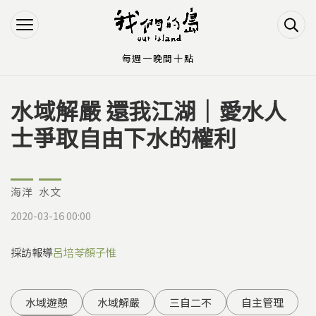
Jump to Main content
Jump to Navigation
每週一晚間十點
水域解嚴 還我江湖｜愛水人
您在這裡
士爭取自由下水的權利
海洋
水文
2020-03-16 00:00
採訪報導
呂培苓
顏子惟
水域遊憩
水域解嚴
三自二不
自主管理