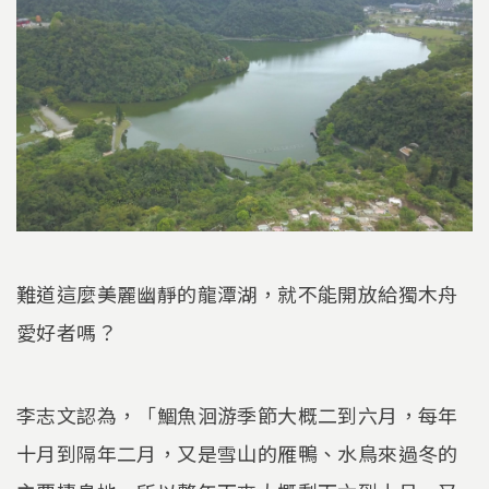
難道這麼美麗幽靜的龍潭湖，就不能開放給獨木舟
愛好者嗎？
李志文認為，「鯝魚洄游季節大概二到六月，每年
十月到隔年二月，又是雪山的雁鴨、水鳥來過冬的