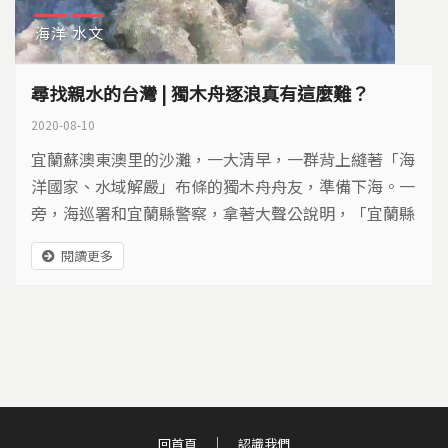
海洋
水文
尋找親水的台灣 | 獨木舟逐浪真有這麼難？
2020-08-10
宜蘭蘇澳東澳里的沙灘，一大清早，一群背上縫著「海
洋國家、水域解嚴」布條的獨木舟舟友，準備下海。一
旁，海巡署和宜蘭縣警察，拿著大聲公說明，「宜蘭縣
政府在107年9月14日公告，南澳地區禁止水域遊憩活
閱讀更多
動。從座標圖來看，誠如你們手上的宣導單，從烏石鼻
到和平溪口沿岸及近海，都是禁止水域遊憩活動範
圍。」
回首頁
認識我們