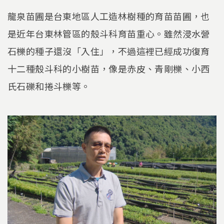
龍泉苗圃是台東地區人工造林樹種的育苗苗圃，也
是近年台東林管區的殼斗科育苗重心。雖然浸水營
石櫟的種子還沒「入住」，不過這裡已經成功復育
十二種殼斗科的小樹苗，像是赤皮、青剛櫟、小西
氏石礫和捲斗櫟等。