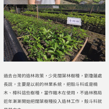
過去台灣的造林政策，少見闊葉林樹種，劉瓊蓮處
長說，主要是以前的林業系統，把殼斗科或是楠
木、樟科這些樹種，當作雜木在使用，不過林務局
近年漸漸開始把闊葉樹種投入造林工作，殼斗科就