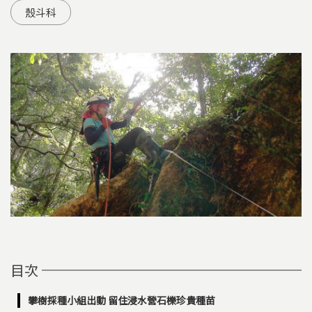
殼斗科
目次
攀樹採種小組出動 留住浸水營石櫟珍貴種苗