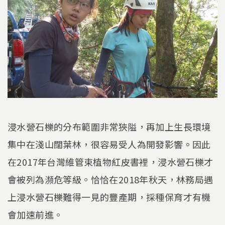
浸水營石櫟的分布範圍非常狹隘，再加上生長環境
集中在淺山闊葉林，很容易受人為開發影響。因此
在2017年台灣維管束植物紅皮書裡，浸水營石櫟才
會被列為瀕危等級。恰恰在2018年秋天，林務局遇
上浸水營石櫟難得一見的豐產期，採種保育才有機
會加速前進。