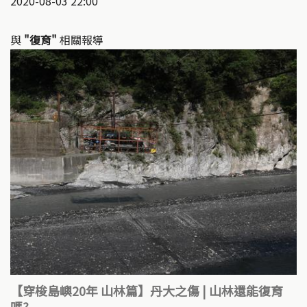
2020-08-03 22:00
與
"復育"
相關報導
【穿梭島嶼20年 山林篇】丹大之傷 | 山林還能復育
嗎?