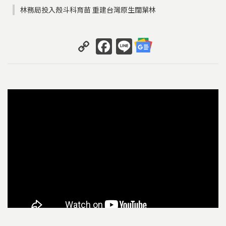
林務局投入殼斗科育苗 重建台灣原生闊葉林
C
F
Li
o
a
n
p
c
e
y
e
Li
b
n
o
k
o
k