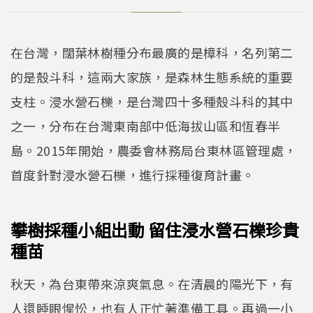
在台灣，闊葉林樹種分布最廣的是樟科，名列第二
的是殼斗科，這兩大家族，是森林生態系統的重要
支柱。浸水營石櫟，是台灣四十多種殼斗科的其中
之一，分布在台灣東南部中低海拔山區和恆春半
島。2015年開始，農委會林務局台東林區管理處，
首度針對浸水營石櫟，進行採種復育計畫。
攀樹採種小組出動 留住浸水營石櫟珍貴
種苗
秋天，為台東帶來涼爽氣息。在清晨的陽光下，有
人還睡眼惺忪，也有人正忙著準備工具。再過一小