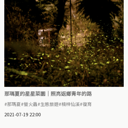
那瑪夏的星星菜園｜照亮返鄉青年的路
那瑪夏
螢火蟲
生態旅遊
楠梓仙溪
復育
2021-07-19 22:00