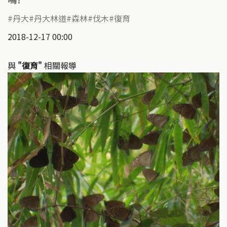
丹大
丹大林道
森林
伐木
復育
2018-12-17 00:00
與
"復育"
相關報導