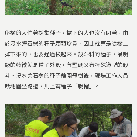
爬樹的人忙著採集種子，樹下的人也沒有閒著，由
於浸水營石櫟的種子顆顆珍貴，因此就算是從樹上
掉下來的，也要通通撿起來。殼斗科的種子，最明
顯的特徵就是種子外殼，有堅硬又有特殊造型的殼
斗。浸水營石櫟的種子離開母樹後，現場工作人員
就地圍坐路邊，馬上幫種子「脫帽」。