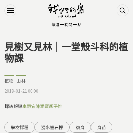
Jump to Main content
Jump to Navigation
每週一晚間十點
見樹又見林｜一堂殼斗科的植
您在這裡
物課
植物
山林
2019-01-21 00:00
採訪報導
李慧宜
陳添寶
顏子惟
攀樹採種
浸水營石櫟
復育
育苗