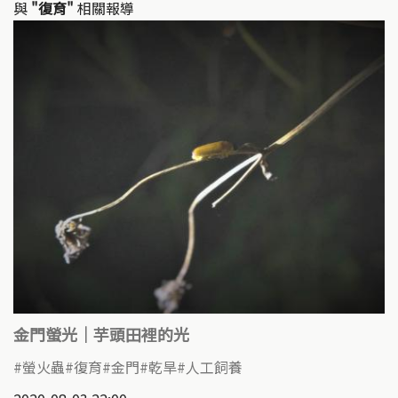
與
"復育"
相關報導
金門螢光｜芋頭田裡的光
螢火蟲
復育
金門
乾旱
人工飼養