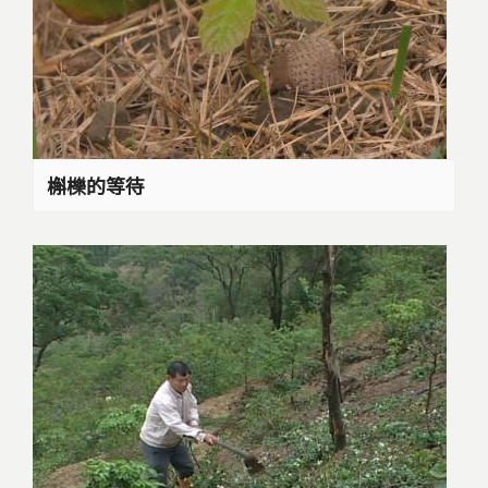
槲櫟的等待