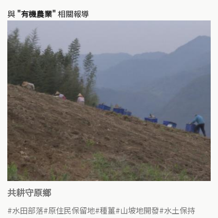
與
"有機農業"
相關報導
共耕守原鄉
水田部落
原住民保留地
種薑
山坡地開發
水土保持