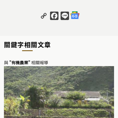
C
F
Li
o
a
n
p
c
e
y
e
關鍵字相關文章
Li
b
n
o
k
o
與
"有機農業"
相關報導
k