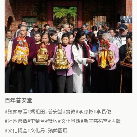
百年普安堂
殯葬專區
媽祖田
普安堂
齋教
李應彬
李長俊
社區營造
李榮台
徵收
文化景觀
新莊慈祐宮
古蹟
文化資產
文化局
殯葬園區