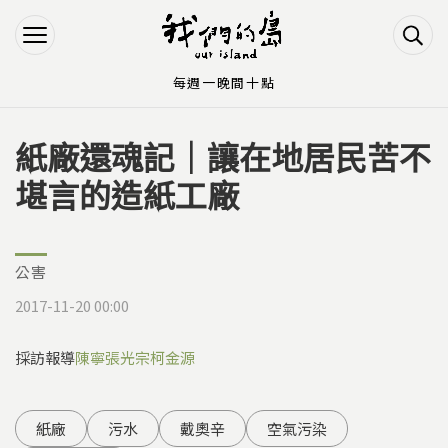
Jump to Main content
Jump to Navigation
每週一晚間十點
紙廠還魂記｜讓在地居民苦不
您在這裡
堪言的造紙工廠
公害
2017-11-20 00:00
採訪報導
陳寧
張光宗
柯金源
紙廠
污水
戴奧辛
空氣污染