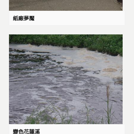
紙廠夢魘
變色花蓮溪