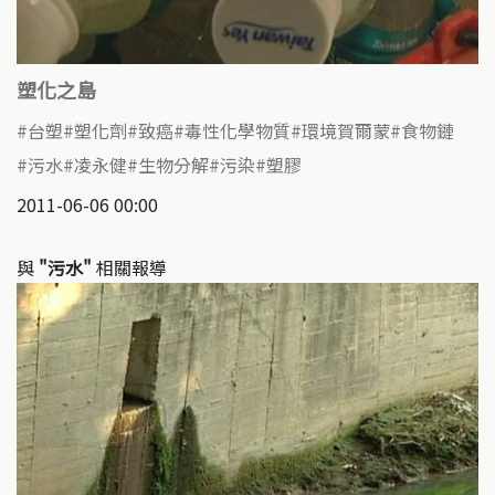
塑化之島
台塑
塑化劑
致癌
毒性化學物質
環境賀爾蒙
食物鏈
污水
凌永健
生物分解
污染
塑膠
2011-06-06 00:00
與
"污水"
相關報導