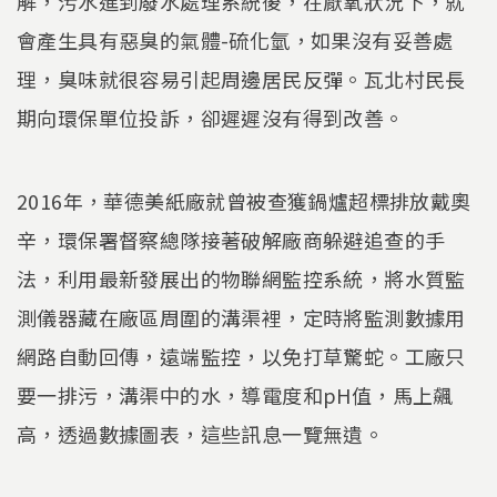
解，污水進到廢水處理系統後，在厭氧狀況下，就
會產生具有惡臭的氣體-硫化氫，如果沒有妥善處
理，臭味就很容易引起周邊居民反彈。瓦北村民長
期向環保單位投訴，卻遲遲沒有得到改善。
2016年，華德美紙廠就曾被查獲鍋爐超標排放戴奧
辛，環保署督察總隊接著破解廠商躲避追查的手
法，利用最新發展出的物聯網監控系統，將水質監
測儀器藏在廠區周圍的溝渠裡，定時將監測數據用
網路自動回傳，遠端監控，以免打草驚蛇。工廠只
要一排污，溝渠中的水，導電度和pH值，馬上飆
高，透過數據圖表，這些訊息一覽無遺。