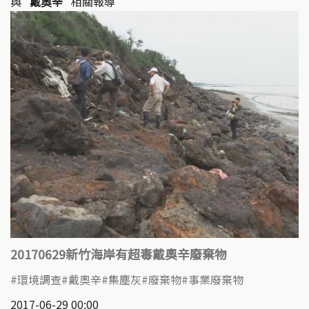
與
"戴奧辛"
相關報導
20170629新竹海岸有超毒戴奧辛廢棄物
環境調查
戴奧辛
集塵灰
廢棄物
事業廢棄物
2017-06-29 00:00