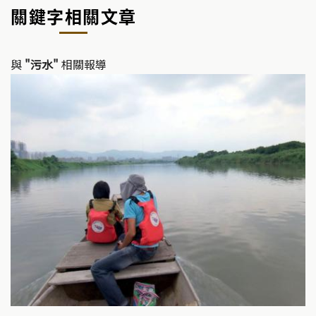
y
e
關鍵字相關文章
Li
b
n
o
k
o
與
"污水"
相關報導
k