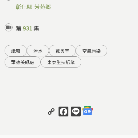
彰化縣
芳苑鄉
第
931
集
紙廠
污水
戴奧辛
空氣污染
華德美紙廠
東泰生技紙業
C
F
Li
o
a
n
p
c
e