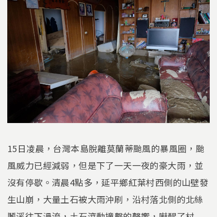
15日凌晨，台灣本島脫離莫蘭蒂颱風的暴風圈，颱
風威力已經減弱，但是下了一天一夜的豪大雨，並
沒有停歇。清晨4點多，延平鄉紅葉村西側的山壁發
生山崩，大量土石被大雨沖刷，沿村落北側的北絲
鬮溪往下漫流，土石滾動撞擊的聲響，嚇醒了村