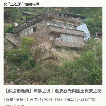
與
"土石流"
相關報導
【蘇迪勒颱風】洪暴之後｜溫泉觀光與國土保安之間
烏來
溫泉
土石流
超限利用
廬山
違建
水源特定區