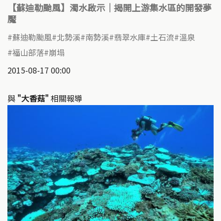
【蘇迪勒颱風】濁水啟示｜揭開上游集水區的開發夢
魘
蘇迪勒颱風
北勢溪
南勢溪
翡翠水庫
土石流
溫泉
福山部落
崩塌
2015-08-17 00:00
與
"大香菇"
相關報導