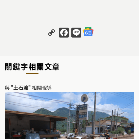
C
F
Li
o
a
n
p
c
e
y
e
關鍵字相關文章
Li
b
n
o
k
o
與
"土石流"
相關報導
k