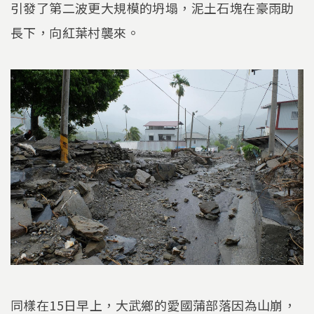
引發了第二波更大規模的坍塌，泥土石塊在豪雨助
長下，向紅葉村襲來。
同樣在15日早上，大武鄉的愛國蒲部落因為山崩，