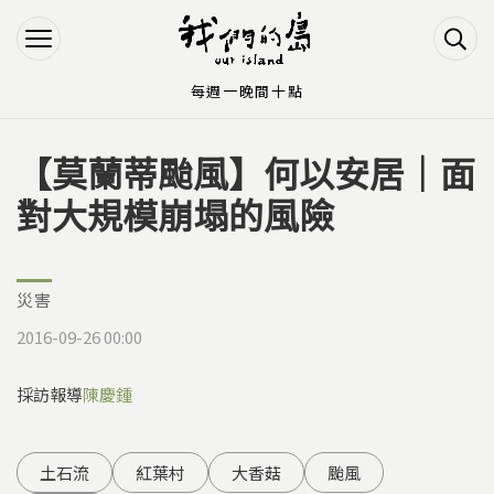
Jump to Main content
Jump to Navigation
每週一晚間十點
【莫蘭蒂颱風】何以安居｜面
您在這裡
對大規模崩塌的風險
災害
2016-09-26 00:00
採訪報導
陳慶鍾
土石流
紅葉村
大香菇
颱風