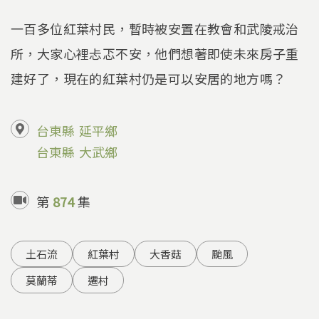
一百多位紅葉村民，暫時被安置在教會和武陵戒治
所，大家心裡忐忑不安，他們想著即使未來房子重
建好了，現在的紅葉村仍是可以安居的地方嗎？
台東縣
延平鄉
台東縣
大武鄉
第
874
集
土石流
紅葉村
大香菇
颱風
莫蘭蒂
遷村