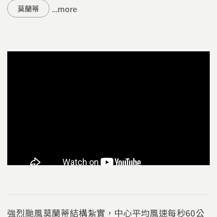
...more
莫蘭蒂
強烈颱風莫蘭蒂結構紮實，中心平均風速每秒60公