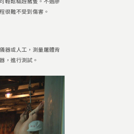
可輕鬆驅趕豬隻。不過廖
程很難不受到傷害。
儀器或人工，測量屠體背
器，進行測試。