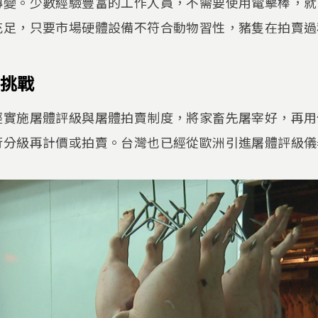
轉變。少數經驗豐富的工作人員，不需要使用電擊棒，就
充足，只要市場硬體設備不符合動物習性，豬隻在拍賣過
挑戰
經實施屠體評級與屠體拍賣制度，將家畜先屠宰好，再用
行分級再計價或拍賣。台灣也已經從歐洲引進屠體評級儀