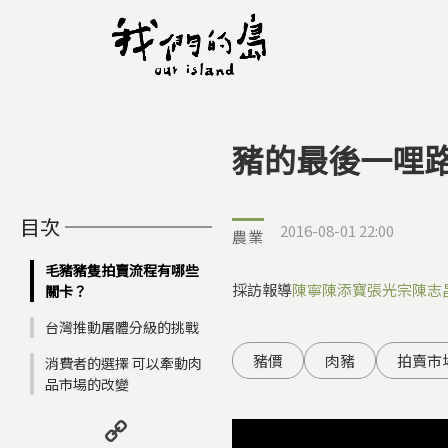
豬的最後一哩
您在這裡
目次
2016-08-01 22:00
農業
毛豬豬隻拍賣流程有哪些
採訪報導
陳寧
陳添寶
張光宗
陳志
關卡？
台灣推動屠體分級的挑戰
豬價
肉豬
拍賣市
消費者的選擇 可以牽動肉
品市場的改變
Copy