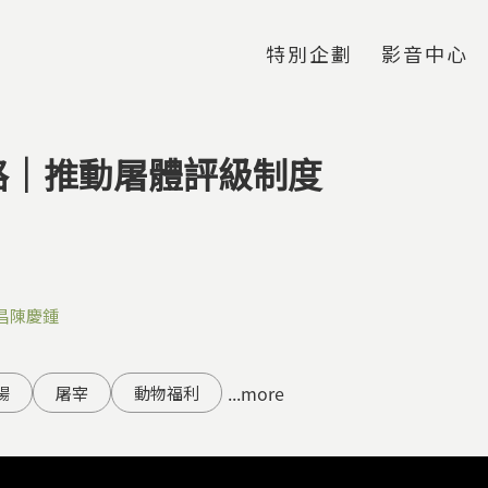
Jump to Main content
Jump to Navigation
特別企劃
影音中心
路｜推動屠體評級制度
昌
陳慶鍾
...more
場
屠宰
動物福利